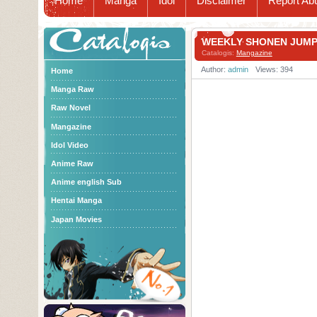
Home
Manga
Idol
Disclaimer
Report Ab
Catalogis
WEEKLY SHONEN JUM
Catalogis:
Mangazine
Author:
admin
Views: 394
Home
Manga Raw
Raw Novel
Mangazine
Idol Video
Anime Raw
Anime english Sub
Hentai Manga
Japan Movies