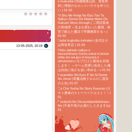
o tsukuritai (35歳独身山田、異世界
村に理想のセカンドハウスを作りた
い ) 01-02
Ni Shu Me Kenja No Eiyu Tan Ta
Saikyo Zensei De Kitaeta Maho De
Gakuen Muso through ( 二周目賢者
の英雄譚 ～生まれ変わった最強、前
世で鍛えた魔法で学園無双する～)
01-02
Nadai tsujisoba isekaiten (名代辻そ
ば異世界店 ) 01-05
13-05-2025, 20:19
Mobu dakedo saikyo o
mezashimasu Gemu sekai ni tensei
shita ore wa jiyu ni tsuyosa o
oimotomeru (モブだけど最強を目指
します！ ～ゲーム世界に転生した俺
は自由に強さを追い求める～) 01-03
Kusamaho Shi Kuro E No Ni Dome
No Jinsei (草魔法師クロエの二度目
の人生) 01-07
Ga Cha Yusha No Story Kuesuto (ガ
チャ勇者のストーリークエスト！！)
01
Furofushi No Okusuridashitokimasu
Ne (不老不死のお薬だしときますね)
01
TOP RAW