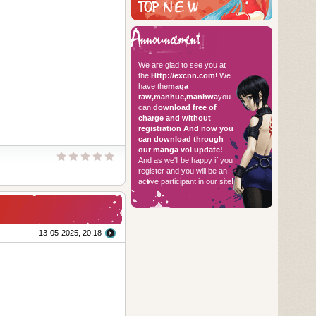
Hello every
We are glad to see you at
the
Http://excnn.com
! We
have the
maga
raw,manhue,manhwa
you
can
download free of
charge and without
registration
And now you
can download through
our manga vol update!
And as we'll be happy if you
register and you will be an
active participant in our site!
13-05-2025, 20:18