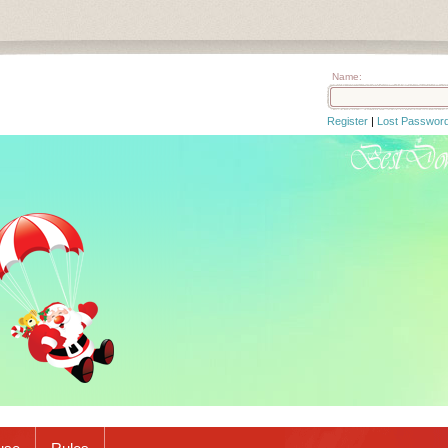
Name:
Register
|
Lost Passwor