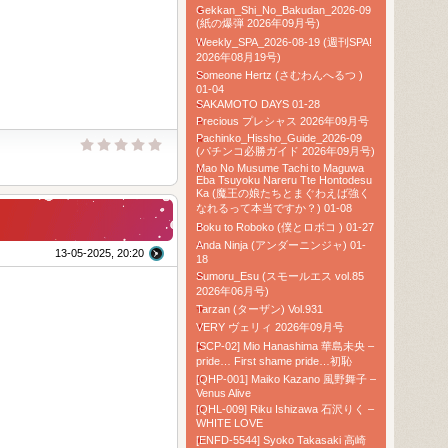
Gekkan_Shi_No_Bakudan_2026-09
(紙の爆弾 2026年09月号)
Weekly_SPA_2026-08-19 (週刊SPA!
2026年08月19号)
Someone Hertz (さむわんへるつ )
01-04
SAKAMOTO DAYS 01-28
Precious プレシャス 2026年09月号
Pachinko_Hissho_Guide_2026-09
(パチンコ必勝ガイド 2026年09月号)
Mao No Musume Tachi to Maguwa
Eba Tsuyoku Nareru Tte Hontodesu
Ka (魔王の娘たちとまぐわえば強く
なれるって本当ですか？) 01-08
Boku to Roboko (僕とロボコ ) 01-27
Anda Ninja (アンダーニンジャ) 01-
13-05-2025, 20:20
18
Sumoru_Esu (スモールエス vol.85
2026年06月号)
Tarzan (ターザン) Vol.931
VERY ヴェリィ 2026年09月号
[SCP-02] Mio Hanashima 華島未央 –
pride… First shame pride…初恥
[QHP-001] Maiko Kazano 風野舞子 –
Venus Alive
[QHL-009] Riku Ishizawa 石沢りく –
WHITE LOVE
[ENFD-5544] Syoko Takasaki 高崎