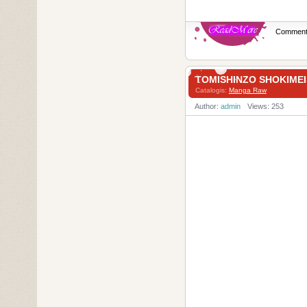
Commen
TOMISHINZO SHOKIM
Catalogis:
Manga Raw
Author:
admin
Views: 253