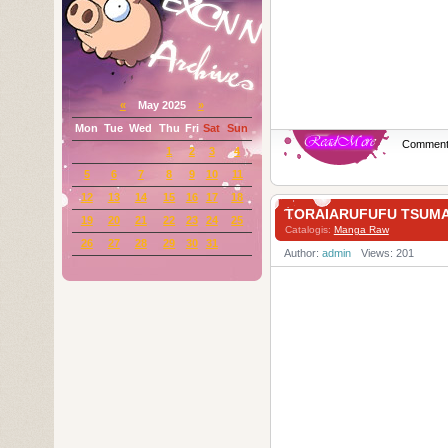
«
May 2025
»
Mon
Tue
Wed
Thu
Fri
Sat
Sun
Commen
1
2
3
4
5
6
7
8
9
10
11
12
13
14
15
16
17
18
TORAIARUFUFU TS
19
20
21
22
23
24
25
Catalogis:
Manga Raw
26
27
28
29
30
31
Author:
admin
Views: 201