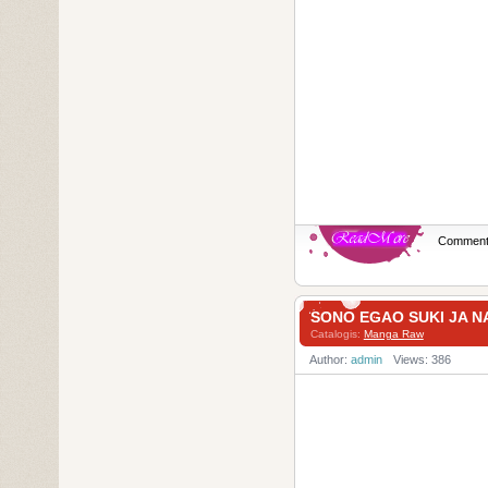
Commen
SONO EGAO SUKI JA
Catalogis:
Manga Raw
Author:
admin
Views: 386