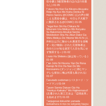
役令嬢とS級冒険者のほのぼの街暮
らし) 01-05
Kokoro No Koe Ga Kikoeru Akuyaku
Reijo Ha Kyo Mo Koinu Denka Ni
Honro Sareru @COMIC (心の声が聞
こえる悪役令嬢は、今日も子犬殿下
に翻弄される@COMIC) 01-05
Jingai Ken Shi Ha Chikara Ni
Miserare Ura Meikyu Wo Koryaku
Su Bakemono Atsukai Sareta
Motoboken Sha Ha Jibun Dake Ga
Shiru Meikyu De Hitome Wo Ki N (人
外剣士は力に魅せられ裏迷宮を攻略
す～化け物扱いされた元冒険者は、
自分だけが知る迷宮で人目を気にせ
ず無双する～) 01-02
Imoto Ha Shitteiru (妹は知っている )
01-08
Dan John Ni Hisomu Yan De Rena
Kanojo Ni Ore Ha Nan Do Mo
Korosareru (ダンジョンに潜むヤン
デレな彼女に俺は何度も殺される)
01-07
Basutado sodoman (バスタード・ソ
ードマン) 01-04
Sasen Sareta Daisan Ojo Ha
“Henkyo Kaikaku” Wo Hajimemasu!!
(左遷された第三王女は『辺境改革』
を始めます!!) 01-03
Sanjugosai dokushin yamada
isekaimura ni riso no sekando hausu