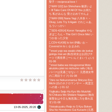
聖子 – reciprocal love！
[FWAY-102] lyo Shinohara 篠原いよ
– Ill Take Care Of All Of You お前た
ち 私がみんな 受け止めてやんよ
[FWAY-099] Nana Yagi 八木奈々 –
Okay, Lets Try It Again それじゃあ、
もういっかい
[TSDS-42914] Koron Yanagiba やな
ぎばころん – The Girl I Once Met い
つか会った少女
[LCDV-41438] Io Iori 伊織いお –
Covered in Io いおまみれ
Tensei yojo wa owabi chito de isekai
goingu mai uei (転生幼女はお詫びチ
ートで異世界ごーいんぐまいうぇい)
01-06
Tensei baba wa misugosenai Moto
akutoku jotei no nishume raifu ( 転生
ババァは見過ごせない！ 元悪徳女帝
の二周目ライフ) 01-08
Shiro no Nekuromansa Shiryoo Eno
Michi (白のネクロマンサー ～死霊王
への道～) 01-12
Mujikaku Seijo Ha Kyo Mo Muishiki
Ni Chikara Wo Shidare Nagasu (無自
覚聖女は今日も無意識に力を垂れ流
す) 01-08
Motoakuyaku Reijo to S Kyu Boken
13-05-2025, 20:20
Sha No Honobono Gai Kurashi (元悪