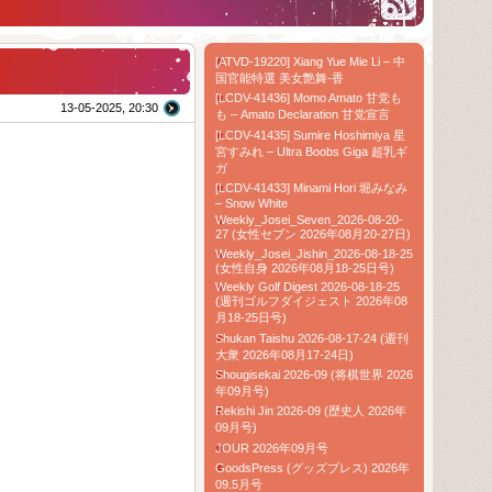
[ATVD-19220] Xiang Yue Mie Li – 中
国官能特選 美女艶舞-香
[LCDV-41436] Momo Amato 甘党も
13-05-2025, 20:30
も – Amato Declaration 甘党宣言
[LCDV-41435] Sumire Hoshimiya 星
宮すみれ – Ultra Boobs Giga 超乳ギ
ガ
[LCDV-41433] Minami Hori 堀みなみ
– Snow White
Weekly_Josei_Seven_2026-08-20-
27 (女性セブン 2026年08月20-27日)
Weekly_Josei_Jishin_2026-08-18-25
(女性自身 2026年08月18-25日号)
Weekly Golf Digest 2026-08-18-25
(週刊ゴルフダイジェスト 2026年08
月18-25日号)
Shukan Taishu 2026-08-17-24 (週刊
大衆 2026年08月17-24日)
Shougisekai 2026-09 (将棋世界 2026
年09月号)
Rekishi Jin 2026-09 (歴史人 2026年
09月号)
JOUR 2026年09月号
GoodsPress (グッズプレス) 2026年
09.5月号