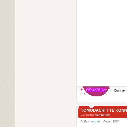
Commen
TOMODACHI TTE KO
Catalogis:
Manga Raw
Author:
excnn
Views: 1284