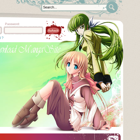
Password:
d ?