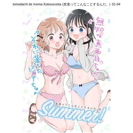
tomodachi tte konna Kotosurunta (友達ってこんなことするんだ。) 01-04