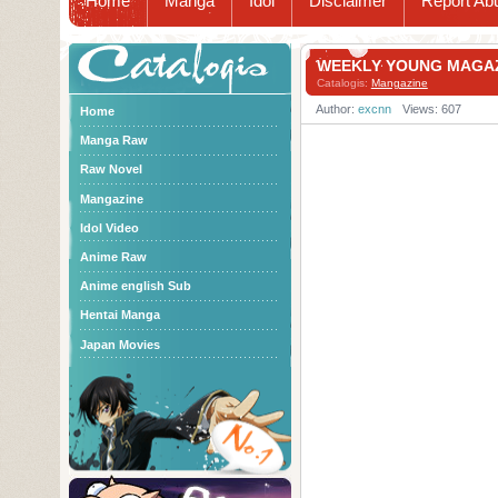
Home
Manga
Idol
Disclaimer
Report Ab
Catalogis
WEEKLY YOUNG MAGA
Catalogis:
Mangazine
Author:
excnn
Views: 607
Home
Manga Raw
Raw Novel
Mangazine
Idol Video
Anime Raw
Anime english Sub
Hentai Manga
Japan Movies