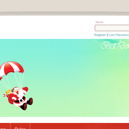
Name:
Register
|
Lost Passwor