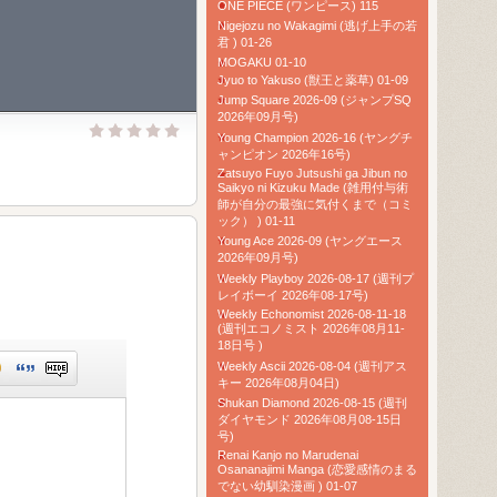
ONE PIECE (ワンピース) 115
Nigejozu no Wakagimi (逃げ上手の若
君 ) 01-26
MOGAKU 01-10
Jyuo to Yakuso (獣王と薬草) 01-09
Jump Square 2026-09 (ジャンプSQ
2026年09月号)
Young Champion 2026-16 (ヤングチ
ャンピオン 2026年16号)
Zatsuyo Fuyo Jutsushi ga Jibun no
Saikyo ni Kizuku Made (雑用付与術
師が自分の最強に気付くまで（コミ
ック） ) 01-11
Young Ace 2026-09 (ヤングエース
2026年09月号)
Weekly Playboy 2026-08-17 (週刊プ
レイボーイ 2026年08-17号)
Weekly Echonomist 2026-08-11-18
(週刊エコノミスト 2026年08月11-
18日号 )
Weekly Ascii 2026-08-04 (週刊アス
キー 2026年08月04日)
Shukan Diamond 2026-08-15 (週刊
ダイヤモンド 2026年08月08-15日
号)
Renai Kanjo no Marudenai
Osananajimi Manga (恋愛感情のまる
でない幼馴染漫画 ) 01-07