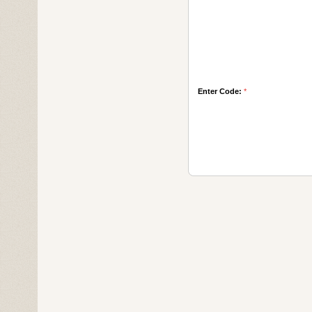
Enter Code:
*