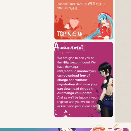
Yasaida Yori 2026-09 (野菜だより
2026年09月号)
TOP RAW
Hello every
We are glad to see you at
the
Http://excnn.com
! We
have the
maga
raw,manhue,manhwa
you
can
download free of
charge and without
registration
And now you
can download through
our manga vol update!
And as we'll be happy if you
register and you will be an
active participant in our site!