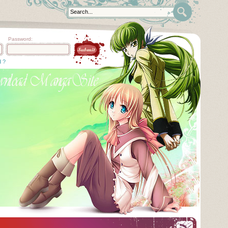
Password:
d ?