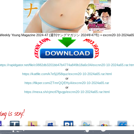
Weekly Young Magazine 2024-47 (週刊ヤングマガジン 2024年47号) = excnn20-10-2024a6
https://rapidgator.net/file/c0882db3201bb47b4774a849b18a6c04/excnn20-10-2024a65.rar.htm
or
https://katfile.com/k7e5j1f58quz/excnn20-10-2024a65.rar.html
or
https://fikper.com/ZTmrQQEHyA/excnn20-10-2024a65.rar
or
https://mexa.sh/cjmctl7fgvgp/excnn20-10-2024a65.rar.html