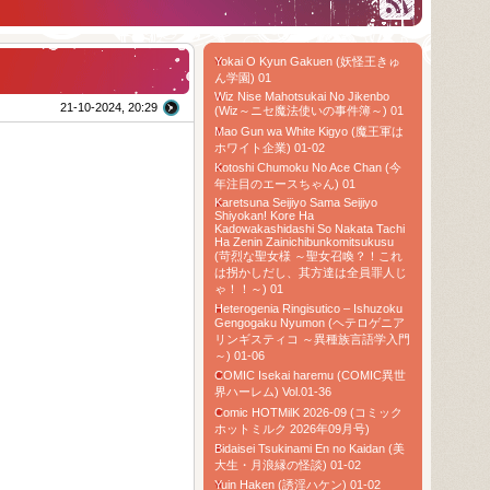
Yokai O Kyun Gakuen (妖怪王きゅ
ん学園) 01
Wiz Nise Mahotsukai No Jikenbo
21-10-2024, 20:29
(Wiz～ニセ魔法使いの事件簿～) 01
Mao Gun wa White Kigyo (魔王軍は
ホワイト企業) 01-02
Kotoshi Chumoku No Ace Chan (今
年注目のエースちゃん) 01
Karetsuna Seijiyo Sama Seijiyo
Shiyokan! Kore Ha
Kadowakashidashi So Nakata Tachi
Ha Zenin Zainichibunkomitsukusu
(苛烈な聖女様 ～聖女召喚？！これ
は拐かしだし、其方達は全員罪人じ
ゃ！！～) 01
Heterogenia Ringisutico – Ishuzoku
Gengogaku Nyumon (ヘテロゲニア
リンギスティコ ～異種族言語学入門
～) 01-06
COMIC Isekai haremu (COMIC異世
界ハーレム) Vol.01-36
Comic HOTMilK 2026-09 (コミック
ホットミルク 2026年09月号)
Bidaisei Tsukinami En no Kaidan (美
大生・月浪縁の怪談) 01-02
Yuin Haken (誘淫ハケン) 01-02