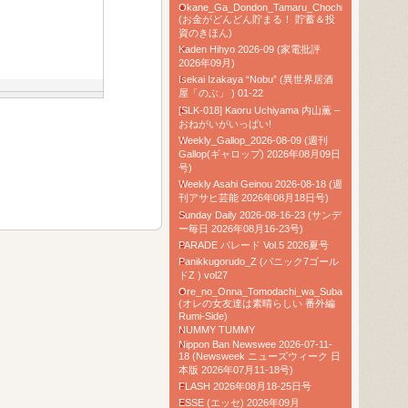
Okane_Ga_Dondon_Tamaru_Chochiku
(お金がどんどん貯まる！ 貯蓄＆投
資のきほん)
Kaden Hihyo 2026-09 (家電批評
2026年09月)
Isekai Izakaya “Nobu” (異世界居酒
屋「のぶ」 ) 01-22
[SLK-018] Kaoru Uchiyama 内山薫 –
おねがいがいっぱい!
Weekly_Gallop_2026-08-09 (週刊
Gallop(ギャロップ) 2026年08月09日
号)
Weekly Asahi Geinou 2026-08-18 (週
刊アサヒ芸能 2026年08月18日号)
Sunday Daily 2026-08-16-23 (サンデ
ー毎日 2026年08月16-23号)
PARADE パレード Vol.5 2026夏号
Panikkugorudo_Z (パニック7ゴール
ドZ ) vol27
Ore_no_Onna_Tomodachi_wa_Subarashii
(オレの女友達は素晴らしい 番外編
Rumi-Side)
NUMMY TUMMY
Nippon Ban Newswee 2026-07-11-
18 (Newsweek ニューズウィーク 日
本版 2026年07月11-18号)
FLASH 2026年08月18-25日号
ESSE (エッセ) 2026年09月