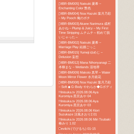
[MBR-BM005] Natsuki 夏希 –
Enchanting Color 艶色
[MBR-BM004] Noa Hazuki 葉月乃彩
– My Pooch 俺のポチ
[MBR-BM003] Akane Narimura 成村
あかね – Plump & Juicy – My First
Time Stripping ムチムチ～初めて脱
いじゃった～
[MBR-BM002] Natsuki 夏希 –
Marriage Play 結婚ごっこ
[MBR-BM015] Yumeji ゆめじ –
Delusion 妄想
[MBR-BM012] Mana Nihonyanagi 二
本柳まな – Wetlands 湿地帯
[MBR-BM009] Makoto 真琴 – Water
Moon Mirror Flower 水月鏡花
[MBR-BM008] Noa Hazuki 葉月乃彩
– Soft ◆ G-Body やわらか◆Gボディ
Minisuka.tv 2026.08.06 Aya
Kuromiya 黒宮あや 04
Minisuka.tv 2026.08.06 Aya
Kuromiya 黒宮あや 03
Minisuka.tv 2026.08.06 Kiori
Suzukaze 涼風きおり2.01
Minisuka.tv 2026.08.06 Miri Tsubaki
椿みり 1.02
Devilchi (でびるち) 01-15