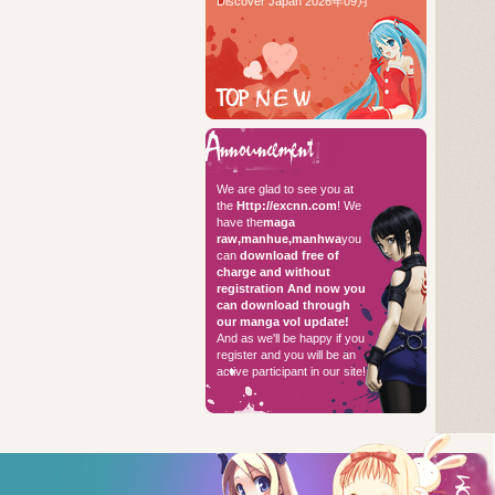
Discover Japan 2026年09月
TOP RAW
Hello every
We are glad to see you at
the
Http://excnn.com
! We
have the
maga
raw,manhue,manhwa
you
can
download free of
charge and without
registration
And now you
can download through
our manga vol update!
And as we'll be happy if you
register and you will be an
active participant in our site!