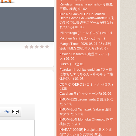
Reitetsu maosama no hisho (冷徹魔
王様の秘書) 01-02
Ore No Gakkou De Ha Maishu
Death Game Ga Okonawareteiru (俺
の学校では毎週デスゲームが行なわ
れている) 01-03
Mikoreirogu (ミコレイログ ) vol.1-4
Mikohen Ge! (みこへんげっ！)
Manga Times 2026-08-21-28 (週刊
漫画TIMES 2026年08月21-28号)
Kitsuen Ueitoresu (喫煙ウェイトレ
ス ) 01-02
Jukkai (十戒) 01
Fuzoku_ni_ochita_emichan (フー俗
に堕ちたエミちゃん～私のキャバ嬢
体験記～) 01-06
COMIC X-EROS (コミック ゼロス )
#138
Casshan R (キャシャーンR) 01-02
[IMOM-112] Leona Iwata 岩田れおな
たっぷり
[IMOM-106] Yamazaki Sakura 山崎
サクラ たっぷり
[IMOM-104] Momoka Okamoto 岡本
桃佳 たっぷり
[HARAF-0029B] Harajuku 谷区立原
宿ファッション女学院 BD版