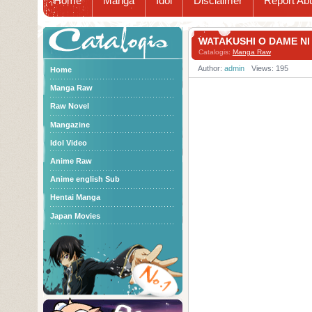
Home
Manga
Idol
Disclaimer
Report Ab
Catalogis
WATAKUSHI O DAME 
Catalogis:
Manga Raw
Author:
admin
Views: 195
Home
Manga Raw
Raw Novel
Mangazine
Idol Video
Anime Raw
Anime english Sub
Hentai Manga
Japan Movies