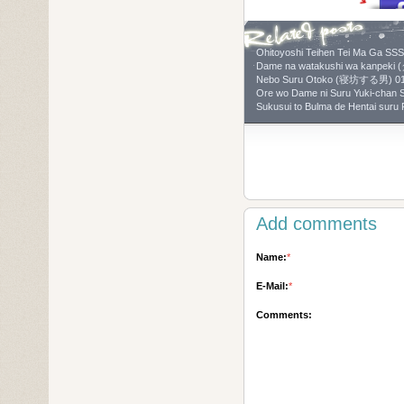
Ohitoyoshi Teihen Tei Ma Ga SSS
Dame na watakushi wa k
Nebo Suru Otoko (寝坊する男) 01
Ore wo Dame ni Suru Yuki
Sukusui to Bulma de Henta
Add comments
Name:
*
E-Mail:
*
Comments: