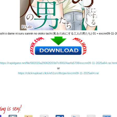
ushi o dame ni suru sannin no otoko tachi (私をだめにする三人の男たち) 01 = excnn09-11-2
https://rapidgator.net/file/582015a29062f203d7c80024aefa5708/excnn09-11-2025a64.rar.htm
or
https://clicknupload.click/e51src8bzjav/excnn09-11-2025a64.rar