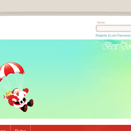
Name:
Register
|
Lost Passwor