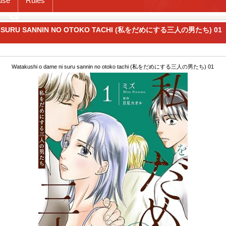
use
Rules
NI SURU SANNIN NO OTOKO TACHI (私をだめにする三人の男たち) 01
Watakushi o dame ni suru sannin no otoko tachi (私をだめにする三人の男たち) 01