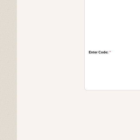
Enter Code:
*