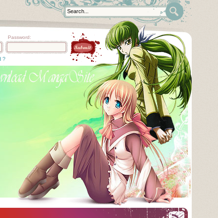
Password:
d ?