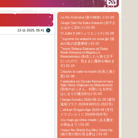
Ao No Gotsukai (蒼の御使い) 01-04
Akago San Ha Kaku Katareri (赤子さ
んはかく語れり) 01-05
13-11-2025, 05:41
W Juliet II (WジュリエットII ) 01-08
Tsuyome no watashi no renai jijo (強
めの私の恋愛事情 ) 01-02
Tensei Shitara Dainana oji Datta
Node Kimama ni Majutsu o
Kiwamemasu (転生したら第七王子
だったので、気ままに魔術を極めま
す) 01-24
Shacho to sake to hoshi (社長と酒と
星) 01-08
Katainaka no Ossan Kensei ni naru
Side Story Hajimari no Mahokenshi
(田舎のおっさん、剣聖になる外伝
はじまりの魔法剣士) 01-03
Manga Goraku 2026-08-21-28 (週刊
漫画ゴラク 2026年08月21-28日号)
Gekkan Dragon Age 2026-09 (月刊
ドラゴンエイジ 2026年09月号)
Aru majo ga shinu made ( ある魔女
が死ぬまで ) 01-05
Anoyo No Shishi Ga Miru Yume Ha
(彼の世の獣が見る夢は ) 01-03