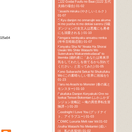
1122 Godai Fuufu no Baai (1122 五代
夫婦の場合) 01-02
Yasashi miruku (やさしいミルク )
01-07
S Kyu danjon no onnarujin wa akuma
ni mo yusha ni mo dekiai sareru (S級
ダンジョンの女主人は悪魔にも勇者
にも溺愛される ) 01-10
025a54
Nengara nenbyaku ansatsu renka
(年年百暗殺恋歌) 01-07
Konyaku Sha Ni “Anata Ha Shorai
Uwaki Wo Shite Watashi Wo
Suterukara Wakaretekudasai” to
Ittemita (婚約者に「あなたは将来浮
気をしてわたしを捨てるから別れて
ください」と言ってみた) 01-05
l
Kono Subarashii Sekai Ni Shukufuku
Wo (この素晴らしい世界に祝福を!)
01-23
Haru no Arashi to Monster (春の嵐と
モンスター) 01-10
Fukafuka Danjon Koryakuki Ore no
Isekai Tensei Bokentan (ふかふかダ
ンジョン攻略記 ～俺の異世界転生冒
険譚～) 01-20
Goodnight I Love You (グッドナイ
ト、アイラブユー) 01-03
COMIC Luxuria Melt raw Vol.01-02
Aruiha Watashi No Meitantei (或い
は、私の名探偵) 01-02