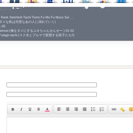
 Rank Seishishi Tachi Tomo Fu Mo Fu Muso Sur ...
anpeki (ダメな私は完璧なあの人に溺れていく)
-05
-chan Sensei (俺をダメにするユキちゃんせんせー ) 01-02
i suru Futago-tachi (スク水とブルマで変態する双子たち!!)