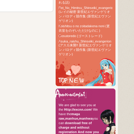
れる話)
Rei_No_Himitsu_Shinseiki_evangerion
(レイの秘密 新世紀エヴァンゲリオ
ン パロディ競作集 (新世紀エヴァン
ゲリオン)
Koishitsu o no zoitadakena noni (更
衣室をのぞいただけなのに )
Gosutoredo (ゴーストレード)
Asuka_raishu_Shinseiki_evangerion
(アスカ来襲!! 新世紀エヴァンゲリオ
ン パロディ競作集 (新世紀エヴァン
ゲリオン)
TOP RAW
Hello every
We are glad to see you at
the
Http://excnn.com
! We
have the
maga
raw,manhue,manhwa
you
can
download free of
charge and without
registration
And now you