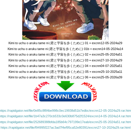
Kimi to uchu o aruku tame ni (君と宇宙を歩くために) 01 = excnn12-05-2024a29
Kimi to uchu o aruku tame ni (君と宇宙を歩くために) 01b = excnn14-05-2024a14
Kimi to uchu o aruku tame ni (君と宇宙を歩くために) 02 = excnn25-05-2024a51
Kimi to uchu o aruku tame ni (君と宇宙を歩くために) 03 = excnn27-10-2024a29
Kimi to uchu o aruku tame ni (君と宇宙を歩くために) 04 = excnn04-07-2025a51
Kimi to uchu o aruku tame ni (君と宇宙を歩くために) 05 = excnn25-10-2025a11
Kimi to uchu o aruku tame ni (君と宇宙を歩くために) 06 = excnn25-05-2026a39
https://rapidgator.net/file/0e85c8f84be998c0ec19938d51b7edbc/excnn12-05-2024a29.rar.htm
https://rapidgator.net/file/1b47a3c270cb533c0e630b875d2f1524/excnn14-05-2024a14.rar.htm
https://rapidgator.net/file/252689388bfda185b64c797199e17eab/excnn25-05-2024a51.rar.htm
https://rapidgator.net/file/f94995f227ac3ad7f4ef95ca52e80391/excnn27-10-2024a29.rar.html