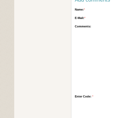
Name:
*
E-Mail:
*
Comments:
Enter Code:
*