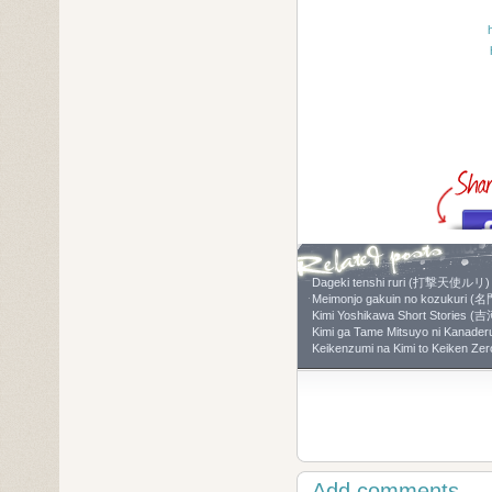
Dageki tenshi ruri (打撃天使ルリ) 
Meimonjo gakuin no kozuk
Kimi Yoshikawa Short Storie
Kimi ga Tame Mitsuyo ni K
Keikenzumi na Kimi to Keiken 
Add comments