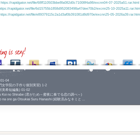
https://rapidgator.net/file/68ff110503bbe8fa082d0c71008f4a98/excnn04-07-2025a51.rar.html
https://rapidgator.net/file/6d15755b1858d952083498a47dee70b2/excnn25-10-2025a11.rar.htm
https://rapidgator.net/file/e89379115c2a1d3af0b391081d8d970e/excnn25-05-2026a39.rar.htm
01-04
uri (名門女学院の子作り個別実習) 1-2
s (吉河美希短編集) 01-02
anaderu Koi no Shirabe (君がため～蜜夜に奏でる恋の調べ～)
Zero na ore ga Otsukiai Suru Hanashi (経験済みなキミと ...