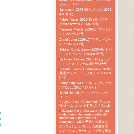
ぐらし) 01-02
Nakayoshi_2026-09 (なかよし 2026
年09月号)
Mobile_flower_2026-15 (モバフラ
(mobile flower) 2026年15号)
Margaret_March_2026-17 (マーガレ
ット 2026年17号)
Grand Jump 2026-17 (グランドジャ
ンプ 2026年17号)
Gekkan Comic Zenon 2026-09 (月刊
コミックゼノン 2026年09月号)
Big Comic Original 2026-16 (ビッグ
コミックオリジナル 2026年16号)
Bessatsu Young Champion 2026-09
(別冊ヤングチャンピオン 2026年09
月号)
Young King BULL 2026-17 (ヤングキ
ングBULL 2026年17月号)
Uicchi Uocchi (ウィッチウォッチ)
01-27
Kobayashi-san Chi no Maid Dragon
(小林さんちのメイドラゴン) 01-19
Isekaigaeri no yusha wa danjon ga
l
shutsugen shita genjitsu sekai de
infuruensa ni natte kane o
l
kasegimasu (異世界帰りの勇者は、
l
ダンジョンが出現した現実世界で、
インフルエンサーになって金を稼ぎ