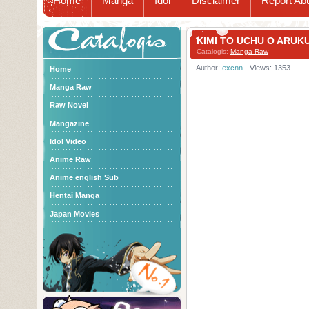
Home
Manga
Idol
Disclaimer
Report Ab
Catalogis
KIMI TO UCHU O ARU
Catalogis:
Manga Raw
Author:
excnn
Views: 1353
Home
Manga Raw
Raw Novel
Mangazine
Idol Video
Anime Raw
Anime english Sub
Hentai Manga
Japan Movies