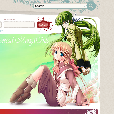
Password:
d ?