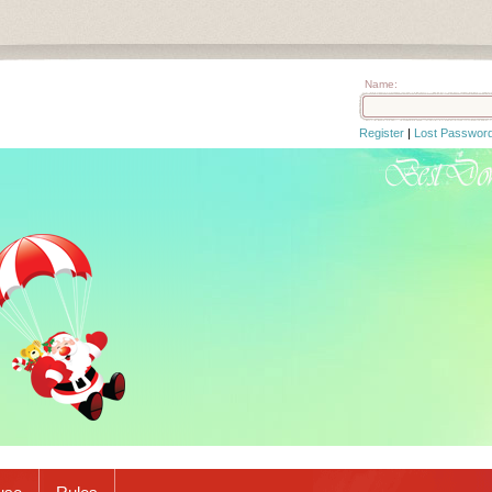
Name:
Register
|
Lost Passwor