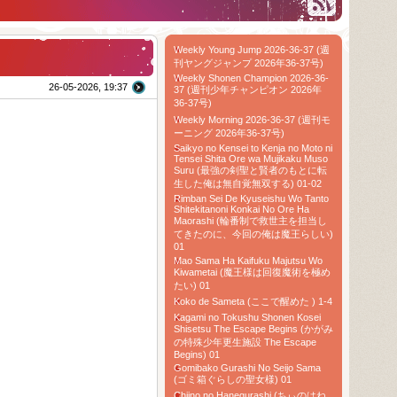
Weekly Young Jump 2026-36-37 (週
刊ヤングジャンプ 2026年36-37号)
Weekly Shonen Champion 2026-36-
26-05-2026, 19:37
37 (週刊少年チャンピオン 2026年
36-37号)
Weekly Morning 2026-36-37 (週刊モ
ーニング 2026年36-37号)
Saikyo no Kensei to Kenja no Moto ni
Tensei Shita Ore wa Mujikaku Muso
Suru (最強の剣聖と賢者のもとに転
生した俺は無自覚無双する) 01-02
Rimban Sei De Kyuseishu Wo Tanto
Shitekitanoni Konkai No Ore Ha
Maorashi (輪番制で救世主を担当し
てきたのに、今回の俺は魔王らしい)
01
Mao Sama Ha Kaifuku Majutsu Wo
Kiwametai (魔王様は回復魔術を極め
たい) 01
Koko de Sameta (ここで醒めた ) 1-4
Kagami no Tokushu Shonen Kosei
Shisetsu The Escape Begins (かがみ
の特殊少年更生施設 The Escape
Begins) 01
Gomibako Gurashi No Seijo Sama
(ゴミ箱ぐらしの聖女様) 01
Chiino no Hanegurashi (ちぃのはね