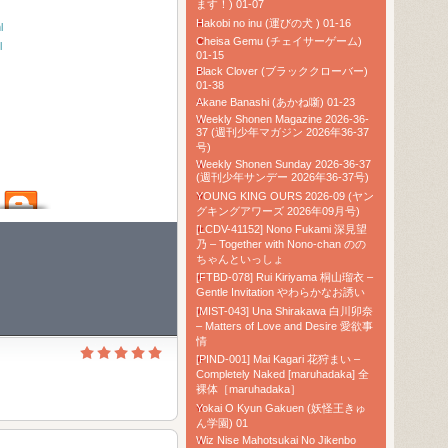
ます！) 01-07
Hakobi no inu (運びの犬 ) 01-16
l
Cheisa Gemu (チェイサーゲーム)
l
01-15
Black Clover (ブラッククローバー)
01-38
Akane Banashi (あかね噺) 01-23
Weekly Shonen Magazine 2026-36-
37 (週刊少年マガジン 2026年36-37
号)
Weekly Shonen Sunday 2026-36-37
(週刊少年サンデー 2026年36-37号)
YOUNG KING OURS 2026-09 (ヤン
グキングアワーズ 2026年09月号)
[LCDV-41152] Nono Fukami 深見望
乃 – Together with Nono-chan のの
ちゃんといっしょ
[FTBD-078] Rui Kiriyama 桐山瑠衣 –
Gentle Invitation やわらかなお誘い
[MIST-043] Una Shirakawa 白川卯奈
– Matters of Love and Desire 愛欲事
情
[PIND-001] Mai Kagari 花狩まい –
Completely Naked [maruhadaka] 全
裸体［maruhadaka］
Yokai O Kyun Gakuen (妖怪王きゅ
ん学園) 01
Wiz Nise Mahotsukai No Jikenbo