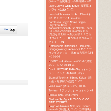
(Wiz～ニセ魔法使いの事件簿～) 01
Mao Gun wa White Kigyo (魔王軍は
ホワイト企業) 01-02
Kotoshi Chumoku No Ace Chan (今
年注目のエースちゃん) 01
Karetsuna Seijiyo Sama Seijiyo
Shiyokan! Kore Ha
Kadowakashidashi So Nakata Tachi
Ha Zenin Zainichibunkomitsukusu
(苛烈な聖女様 ～聖女召喚？！これ
は拐かしだし、其方達は全員罪人じ
ゃ！！～) 01
Heterogenia Ringisutico – Ishuzoku
Gengogaku Nyumon (ヘテロゲニア
リンギスティコ ～異種族言語学入門
～) 01-06
COMIC Isekai haremu (COMIC異世
界ハーレム) Vol.01-36
Comic HOTMilK 2026-09 (コミック
ホットミルク 2026年09月号)
Bidaisei Tsukinami En no Kaidan (美
大生・月浪縁の怪談) 01-02
Yuin Haken (誘淫ハケン) 01-02
ToHeart_2 アンソロジーコミック x4
Shinko_hah (信仰×はは)
Shall we Sexfight FUTACOLO CO
SIDE STORIES
Saigo wa hiroin ni Sakusei H sareru
hanashi (最後はヒロインに搾精Hさ