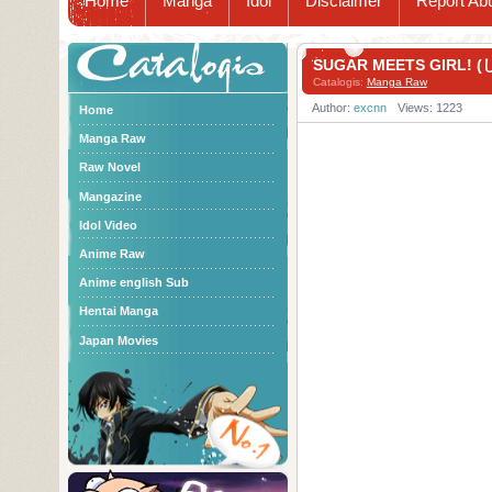
Home
Manga
Idol
Disclaimer
Report Ab
Catalogis
SUGAR MEETS GIRL
Catalogis:
Manga Raw
Author:
excnn
Views: 1223
Home
Manga Raw
Raw Novel
Mangazine
Idol Video
Anime Raw
Anime english Sub
Hentai Manga
Japan Movies