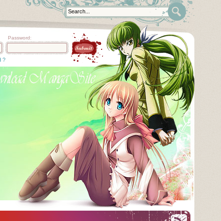
Password:
d ?