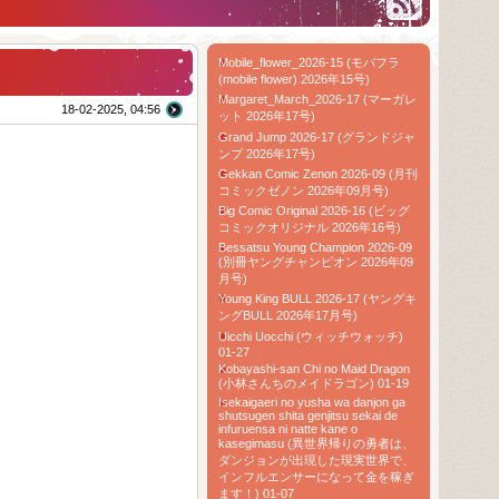
Mobile_flower_2026-15 (モバフラ
(mobile flower) 2026年15号)
Margaret_March_2026-17 (マーガレ
18-02-2025, 04:56
ット 2026年17号)
Grand Jump 2026-17 (グランドジャ
ンプ 2026年17号)
Gekkan Comic Zenon 2026-09 (月刊
コミックゼノン 2026年09月号)
Big Comic Original 2026-16 (ビッグ
コミックオリジナル 2026年16号)
Bessatsu Young Champion 2026-09
(別冊ヤングチャンピオン 2026年09
月号)
Young King BULL 2026-17 (ヤングキ
ングBULL 2026年17月号)
Uicchi Uocchi (ウィッチウォッチ)
01-27
Kobayashi-san Chi no Maid Dragon
(小林さんちのメイドラゴン) 01-19
Isekaigaeri no yusha wa danjon ga
shutsugen shita genjitsu sekai de
infuruensa ni natte kane o
kasegimasu (異世界帰りの勇者は、
ダンジョンが出現した現実世界で、
インフルエンサーになって金を稼ぎ
ます！) 01-07