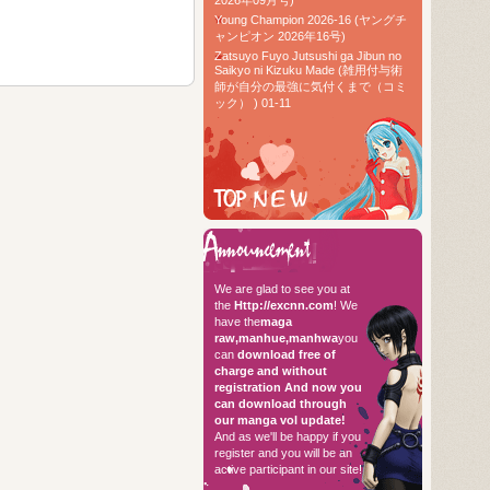
Young Champion 2026-16 (ヤングチ
ャンピオン 2026年16号)
Zatsuyo Fuyo Jutsushi ga Jibun no
Saikyo ni Kizuku Made (雑用付与術
師が自分の最強に気付くまで（コミ
ック） ) 01-11
TOP RAW
Hello every
We are glad to see you at
the
Http://excnn.com
! We
have the
maga
raw,manhue,manhwa
you
can
download free of
charge and without
registration
And now you
can download through
our manga vol update!
And as we'll be happy if you
register and you will be an
active participant in our site!