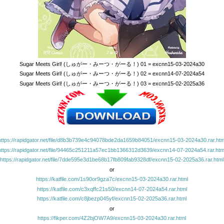
Sugar Meets Girl! (しゅがー・みーつ・がーる！) 01 = excnn15-03-2024a30
Sugar Meets Girl! (しゅがー・みーつ・がーる！) 02 = excnn14-07-2024a54
Sugar Meets Girl! (しゅがー・みーつ・がーる！) 03 = excnn15-02-2025a36
https://rapidgator.net/file/d8b3b739e4c94078bde2da1659b84051/excnn15-03-2024a30.rar.htm
https://rapidgator.net/file/94465c251211a57ec1bb1366312d3639/excnn14-07-2024a54.rar.htm
https://rapidgator.net/file/7dde595e3d1be68b17fb809fab9328df/excnn15-02-2025a36.rar.html
or
https://katfile.com/1s90or9gza7c/excnn15-03-2024a30.rar.html
https://katfile.com/c3xqffc21s50/excnn14-07-2024a54.rar.html
https://katfile.com/c8jbezp045yf/excnn15-02-2025a36.rar.html
or
https://fikper.com/4Z2bjOW7A9/excnn15-03-2024a30.rar.html