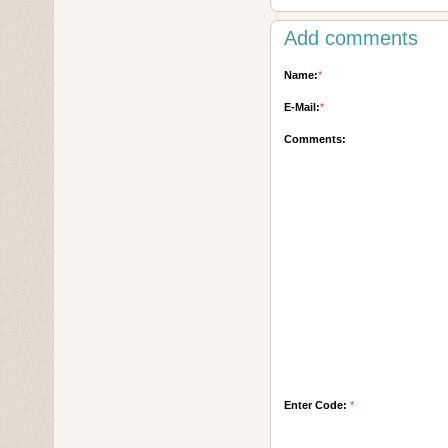
Add comments
Name:
*
E-Mail:
*
Comments:
Enter Code:
*