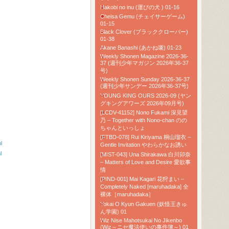
Hakobi no inu (運びの犬 ) 01-16
Cheisa Gemu (チェイサーゲーム)
01-15
Black Clover (ブラッククローバー)
01-38
Akane Banashi (あかね噺) 01-23
Weekly Shonen Magazine 2026-36-
37 (週刊少年マガジン 2026年36-37
号)
Weekly Shonen Sunday 2026-36-37
(週刊少年サンデー 2026年36-37号)
YOUNG KING OURS 2026-09 (ヤン
グキングアワーズ 2026年09月号)
[LCDV-41152] Nono Fukami 深見望
乃 – Together with Nono-chan のの
ちゃんといっしょ
[FTBD-078] Rui Kiriyama 桐山瑠衣 –
l
Gentle Invitation やわらかなお誘い
l
[MIST-043] Una Shirakawa 白川卯奈
– Matters of Love and Desire 愛欲事
情
[PIND-001] Mai Kagari 花狩まい –
Completely Naked [maruhadaka] 全
裸体［maruhadaka］
Yokai O Kyun Gakuen (妖怪王きゅ
ん学園) 01
Wiz Nise Mahotsukai No Jikenbo
(Wiz～ニセ魔法使いの事件簿～) 01