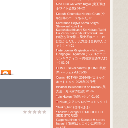
Mao Gun wa White Kigyo (魔王軍は
ホワイト企業) 01-02
Kotoshi Chumoku No Ace Chan (今
年注目のエースちゃん) 01
Karetsuna Seijiyo Sama Seijiyo
Shiyokan! Kore Ha
Kadowakashidashi So Nakata Tachi
Ha Zenin Zainichibunkomitsukusu
(苛烈な聖女様 ～聖女召喚？！これ
は拐かしだし、其方達は全員罪人じ
ゃ！！～) 01
Heterogenia Ringisutico – Ishuzoku
Gengogaku Nyumon (ヘテロゲニア
リンギスティコ ～異種族言語学入門
～) 01-06
COMIC Isekai haremu (COMIC異世
界ハーレム) Vol.01-36
Comic HOTMilK 2026-09 (コミック
ホットミルク 2026年09月号)
Bidaisei Tsukinami En no Kaidan (美
大生・月浪縁の怪談) 01-02
Yuin Haken (誘淫ハケン) 01-02
ToHeart_2 アンソロジーコミック x4
Shinko_hah (信仰×はは)
Shall we Sexfight FUTACOLO CO
SIDE STORIES
Saigo wa hiroin ni Sakusei H sareru
hanashi (最後はヒロインに搾精Hさ
れる話)