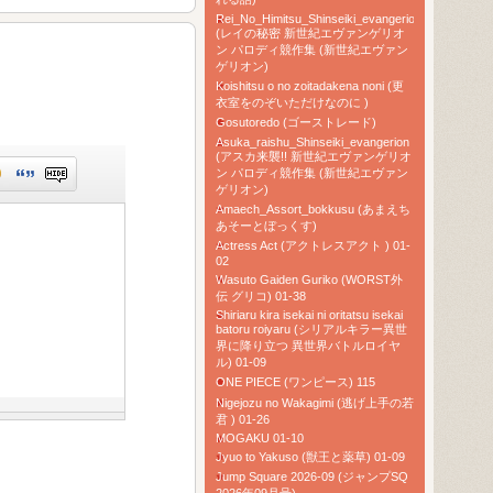
Rei_No_Himitsu_Shinseiki_evangerion
(レイの秘密 新世紀エヴァンゲリオ
ン パロディ競作集 (新世紀エヴァン
ゲリオン)
Koishitsu o no zoitadakena noni (更
衣室をのぞいただけなのに )
Gosutoredo (ゴーストレード)
Asuka_raishu_Shinseiki_evangerion
(アスカ来襲!! 新世紀エヴァンゲリオ
ン パロディ競作集 (新世紀エヴァン
ゲリオン)
Amaech_Assort_bokkusu (あまえち
あそーとぼっくす)
Actress Act (アクトレスアクト ) 01-
02
Wasuto Gaiden Guriko (WORST外
伝 グリコ) 01-38
Shiriaru kira isekai ni oritatsu isekai
batoru roiyaru (シリアルキラー異世
界に降り立つ 異世界バトルロイヤ
ル) 01-09
ONE PIECE (ワンピース) 115
Nigejozu no Wakagimi (逃げ上手の若
君 ) 01-26
MOGAKU 01-10
Jyuo to Yakuso (獣王と薬草) 01-09
Jump Square 2026-09 (ジャンプSQ
2026年09月号)