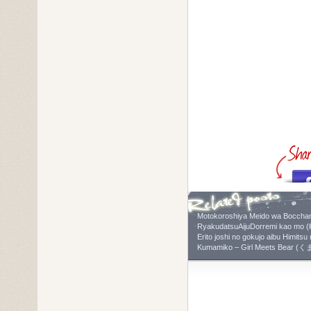
Motokoroshiya Meido wa
RyakudatsuAijuDorremi
Erito joshi no gokujo ai
Kumamiko – Girl Meets Bear (く