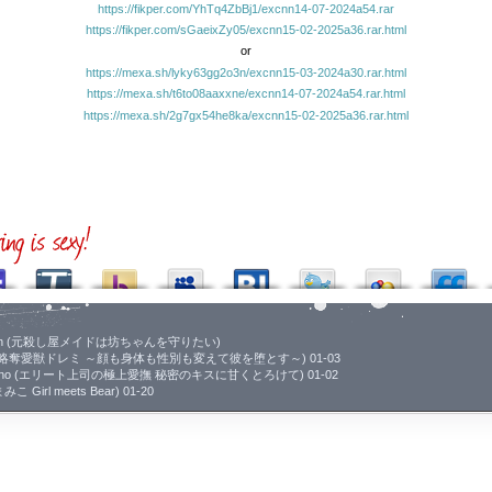
https://fikper.com/YhTq4ZbBj1/excnn14-07-2024a54.rar
https://fikper.com/sGaeixZy05/excnn15-02-2025a36.rar.html
or
https://mexa.sh/lyky63gg2o3n/excnn15-03-2024a30.rar.html
https://mexa.sh/t6to08aaxxne/excnn14-07-2024a54.rar.html
https://mexa.sh/2g7gx54he8ka/excnn15-02-2025a36.rar.html
 Bocchan (元殺し屋メイドは坊ちゃんを守りたい)
 kao mo (略奪愛獣ドレミ ～顔も身体も性別も変えて彼を堕とす～) 01-03
bu Himitsu no (エリート上司の極上愛撫 秘密のキスに甘くとろけて) 01-02
まみこ Girl meets Bear) 01-20