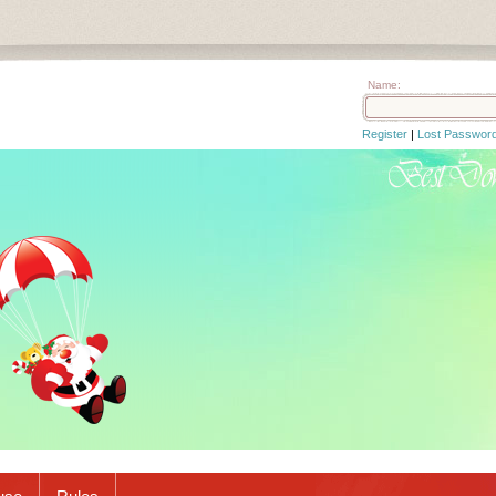
Name:
Register
|
Lost Passwor