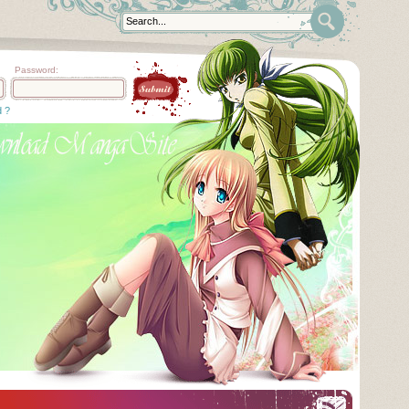
Password:
d ?