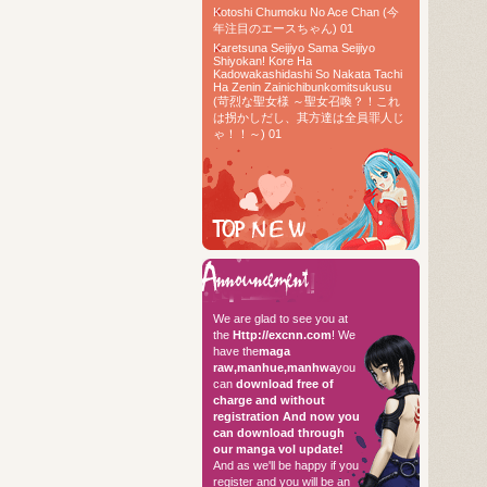
Kotoshi Chumoku No Ace Chan (今
年注目のエースちゃん) 01
Karetsuna Seijiyo Sama Seijiyo
Shiyokan! Kore Ha
Kadowakashidashi So Nakata Tachi
Ha Zenin Zainichibunkomitsukusu
(苛烈な聖女様 ～聖女召喚？！これ
は拐かしだし、其方達は全員罪人じ
ゃ！！～) 01
TOP RAW
Hello every
We are glad to see you at
the
Http://excnn.com
! We
have the
maga
raw,manhue,manhwa
you
can
download free of
charge and without
registration
And now you
can download through
our manga vol update!
And as we'll be happy if you
register and you will be an