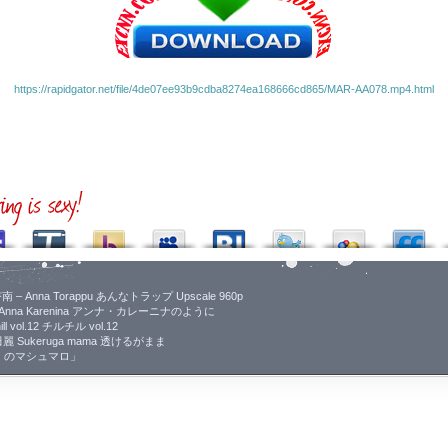
https://rapidgator.net/file/4de07ee93b9cdba8274ea168666cd865/MAR-AA078.mp4.html
野杏南 – Anna Torappu あんなトラップ Upscale 960p
Like Anna Karenina アンナ・カレーニナのように
ill vol.12 チルチル vol.12
a 松田麗 Sukeruga mama 透けるがまま
アイ）のマシュマロ」