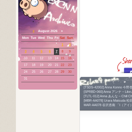
«
August 2026 »
Mon
Tue
Wed
Thu
Fri
Sat
Sun
1
2
3
4
5
6
7
8
9
10
11
12
13
14
15
16
17
18
19
20
21
22
23
24
25
26
27
28
29
30
31
[TSDS-42002] Anna Konno 今
[SPRBD-060] Anna アンナ – 
[TLTL-012] Anna あんな – Chill Ch
[MBR-AA078] Urara Matsud
MAR-AA078 谷沢杏南 「I（