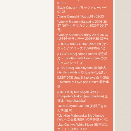
01-15
Black Clover (ブラッククローバー)
01-38
Akane Banashi (あかね噺) 01-23
Weekly Shonen Magazine 2026-36-
37 (週刊少年マガジン 2026年36-37
号)
Weekly Shonen Sunday 2026-36-37
(週刊少年サンデー 2026年36-37号)
YOUNG KING OURS 2026-09 (ヤン
グキングアワーズ 2026年09月号)
[LCDV-41152] Nono Fukami 深見望
乃 – Together with Nono-chan のの
ちゃんといっしょ
[FTBD-078] Rui Kiriyama 桐山瑠衣 –
Gentle Invitation やわらかなお誘い
[MIST-043] Una Shirakawa 白川卯奈
– Matters of Love and Desire 愛欲事
情
[PIND-001] Mai Kagari 花狩まい –
Completely Naked [maruhadaka] 全
裸体［maruhadaka］
Yokai O Kyun Gakuen (妖怪王きゅ
ん学園) 01
Wiz Nise Mahotsukai No Jikenbo
(Wiz～ニセ魔法使いの事件簿～) 01
Mao Gun wa White Kigyo (魔王軍は
ホワイト企業) 01-02