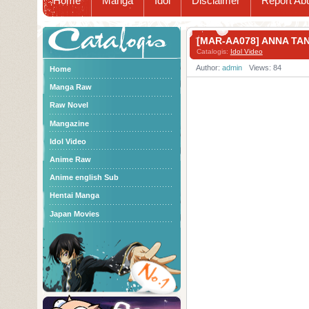
Home
Manga
Idol
Disclaimer
Report Ab
Catalogis
[MAR-AA078] ANNA 
Catalogis:
Idol Video
Author:
admin
Views: 84
Home
Manga Raw
Raw Novel
Mangazine
Idol Video
Anime Raw
Anime english Sub
Hentai Manga
Japan Movies