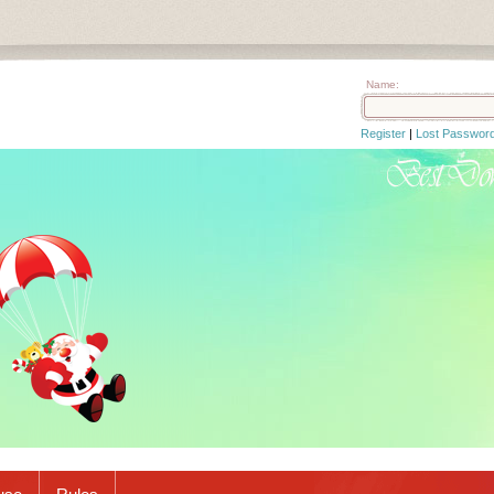
Name:
Register
|
Lost Passwor