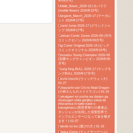
年09月号)
Mobile_flower_2026-15 (モバフラ
(mobile flower) 2026年15号)
Margaret_March_2026-17 (マーガレ
ット 2026年17号)
Grand Jump 2026-17 (グランドジャ
ンプ 2026年17号)
Gekkan Comic Zenon 2026-09 (月刊
コミックゼノン 2026年09月号)
Big Comic Original 2026-16 (ビッグ
コミックオリジナル 2026年16号)
Bessatsu Young Champion 2026-09
(別冊ヤングチャンピオン 2026年09
月号)
Young King BULL 2026-17 (ヤングキ
ングBULL 2026年17月号)
Uicchi Uocchi (ウィッチウォッチ)
01-27
Kobayashi-san Chi no Maid Dragon
(小林さんちのメイドラゴン) 01-19
Isekaigaeri no yusha wa danjon ga
shutsugen shita genjitsu sekai de
infuruensa ni natte kane o
kasegimasu (異世界帰りの勇者は、
ダンジョンが出現した現実世界で、
インフルエンサーになって金を稼ぎ
ます！) 01-07
Hakobi no inu (運びの犬 ) 01-16
Cheisa Gemu (チェイサーゲーム)