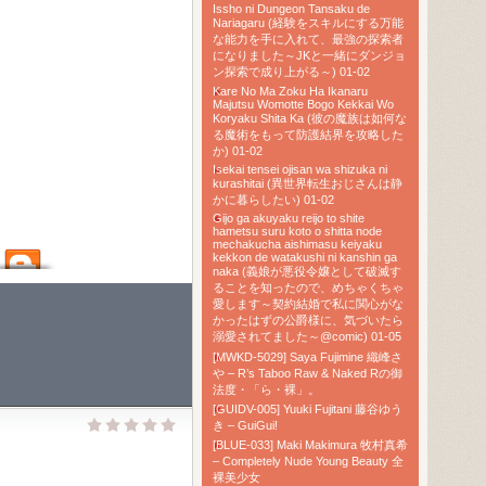
Issho ni Dungeon Tansaku de
Nariagaru (経験をスキルにする万能
な能力を手に入れて、最強の探索者
になりました～JKと一緒にダンジョ
ン探索で成り上がる～) 01-02
Kare No Ma Zoku Ha Ikanaru
Majutsu Womotte Bogo Kekkai Wo
Koryaku Shita Ka (彼の魔族は如何な
る魔術をもって防護結界を攻略した
か) 01-02
Isekai tensei ojisan wa shizuka ni
kurashitai (異世界転生おじさんは静
かに暮らしたい) 01-02
Gijo ga akuyaku reijo to shite
hametsu suru koto o shitta node
mechakucha aishimasu keiyaku
kekkon de watakushi ni kanshin ga
naka (義娘が悪役令嬢として破滅す
ることを知ったので、めちゃくちゃ
愛します～契約結婚で私に関心がな
かったはずの公爵様に、気づいたら
溺愛されてました～@comic) 01-05
[MWKD-5029] Saya Fujimine 織峰さ
や – R’s Taboo Raw & Naked Rの御
法度・「ら・裸」。
[GUIDV-005] Yuuki Fujitani 藤谷ゆう
き – GuiGui!
[BLUE-033] Maki Makimura 牧村真希
– Completely Nude Young Beauty 全
裸美少女