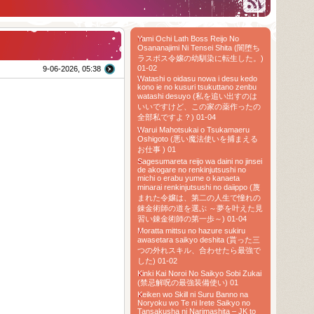
Yami Ochi Lath Boss Reijo No
Osananajimi Ni Tensei Shita (闇堕ち
ラスボス令嬢の幼馴染に転生した。)
01-02
9-06-2026, 05:38
Watashi o oidasu nowa i desu kedo
kono ie no kusuri tsukuttano zenbu
watashi desuyo (私を追い出すのは
いいですけど、この家の薬作ったの
全部私ですよ？) 01-04
Warui Mahotsukai o Tsukamaeru
Oshigoto (悪い魔法使いを捕まえる
お仕事 ) 01
Sagesumareta reijo wa daini no jinsei
de akogare no renkinjutsushi no
michi o erabu yume o kanaeta
minarai renkinjutsushi no daiippo (蔑
まれた令嬢は、第二の人生で憧れの
錬金術師の道を選ぶ ～夢を叶えた見
習い錬金術師の第一歩～) 01-04
Moratta mittsu no hazure sukiru
awasetara saikyo deshita (貰った三
つの外れスキル、合わせたら最強で
した) 01-02
Kinki Kai Noroi No Saikyo Sobi Zukai
(禁忌解呪の最強装備使い) 01
Keiken wo Skill ni Suru Banno na
Noryoku wo Te ni Irete Saikyo no
Tansakusha ni Narimashita – JK to