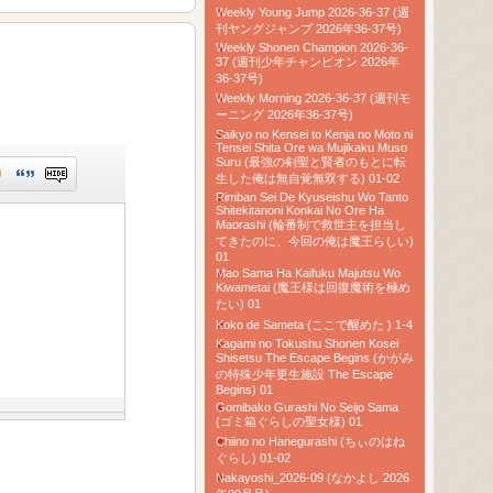
Weekly Young Jump 2026-36-37 (週
刊ヤングジャンプ 2026年36-37号)
Weekly Shonen Champion 2026-36-
37 (週刊少年チャンピオン 2026年
36-37号)
Weekly Morning 2026-36-37 (週刊モ
ーニング 2026年36-37号)
Saikyo no Kensei to Kenja no Moto ni
Tensei Shita Ore wa Mujikaku Muso
Suru (最強の剣聖と賢者のもとに転
生した俺は無自覚無双する) 01-02
Rimban Sei De Kyuseishu Wo Tanto
Shitekitanoni Konkai No Ore Ha
Maorashi (輪番制で救世主を担当し
てきたのに、今回の俺は魔王らしい)
01
Mao Sama Ha Kaifuku Majutsu Wo
Kiwametai (魔王様は回復魔術を極め
たい) 01
Koko de Sameta (ここで醒めた ) 1-4
Kagami no Tokushu Shonen Kosei
Shisetsu The Escape Begins (かがみ
の特殊少年更生施設 The Escape
Begins) 01
Gomibako Gurashi No Seijo Sama
(ゴミ箱ぐらしの聖女様) 01
Chiino no Hanegurashi (ちぃのはね
ぐらし) 01-02
Nakayoshi_2026-09 (なかよし 2026