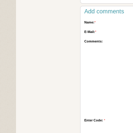
Add comments
Name:
*
E-Mail:
*
Comments:
Enter Code:
*