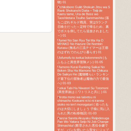
物) 01
Ochikobore Guild Shokuin Jitsu wa S
Rank Shokanshi Datta – Teiji de
Kaeru tame, Ura de Boss wo
Taoshitetara Tsuiho Saremashita (落
ちこぼれギルド職員、実はSランク
召喚士だった～定時で帰るため、裏
でボスを倒してたら追放されました
～) 01
Mumei No San Ryu Tei Ma Ha O
MIYAKO No Hazure De Nombiri
Kurasu (無名の三流テイマーは王都
のはずれでのんびり暮らす) 01
Mofumofu to isekai bokenmeshi (も
ふもふと異世界冒険メシ) 01-05
Mamono Kurai Ranking Saikai No
Boken Sha Ha Mamono No Chikara
De Saikyo He (魔物喰らい ランキン
グ最下位の冒険者は魔物の力で最強
へ) 01-03
Isekai Tabi Ha Niwatori Su Totomoni
(異世界旅はニワトリスと共に ) 01
Hirotta mono wa taisetsu ni
shimasho Kookami ni ki ni irareta
otoko no ten’i monogatari ( 拾ったも
のは大切にしましょう 子狼に気に入
られた男の転移物語) 01-03
Danzai Sareta Akuyaku Reijodesuga
Pan Wo Yaitara Seijo Ni Job Change
Shimashita! (断罪された悪役令嬢で
すが、パンを焼いたら聖女にジョブ