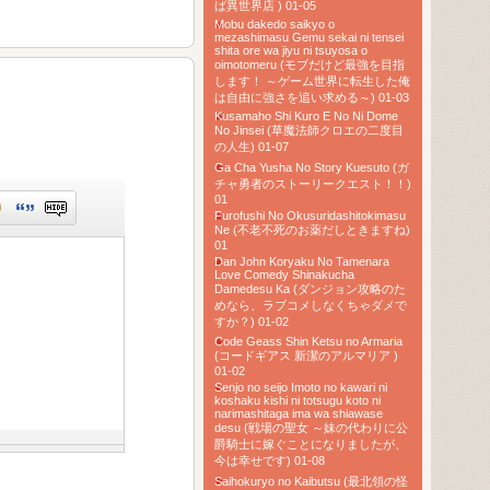
ば異世界店 ) 01-05
Mobu dakedo saikyo o
mezashimasu Gemu sekai ni tensei
shita ore wa jiyu ni tsuyosa o
oimotomeru (モブだけど最強を目指
します！ ～ゲーム世界に転生した俺
は自由に強さを追い求める～) 01-03
Kusamaho Shi Kuro E No Ni Dome
No Jinsei (草魔法師クロエの二度目
の人生) 01-07
Ga Cha Yusha No Story Kuesuto (ガ
チャ勇者のストーリークエスト！！)
01
Furofushi No Okusuridashitokimasu
Ne (不老不死のお薬だしときますね)
01
Dan John Koryaku No Tamenara
Love Comedy Shinakucha
Damedesu Ka (ダンジョン攻略のた
めなら、ラブコメしなくちゃダメで
すか？) 01-02
Code Geass Shin Ketsu no Armaria
(コードギアス 新潔のアルマリア )
01-02
Senjo no seijo Imoto no kawari ni
koshaku kishi ni totsugu koto ni
narimashitaga ima wa shiawase
desu (戦場の聖女 ～妹の代わりに公
爵騎士に嫁ぐことになりましたが、
今は幸せです) 01-08
Saihokuryo no Kaibutsu (最北領の怪