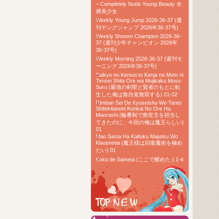
– Completely Nude Young Beauty 全
裸美少女
Weekly Young Jump 2026-36-37 (週
刊ヤングジャンプ 2026年36-37号)
Weekly Shonen Champion 2026-36-
37 (週刊少年チャンピオン 2026年
36-37号)
Weekly Morning 2026-36-37 (週刊モ
ーニング 2026年36-37号)
Saikyo no Kensei to Kenja no Moto ni
Tensei Shita Ore wa Mujikaku Muso
Suru (最強の剣聖と賢者のもとに転
生した俺は無自覚無双する) 01-02
Rimban Sei De Kyuseishu Wo Tanto
Shitekitanoni Konkai No Ore Ha
Maorashi (輪番制で救世主を担当し
てきたのに、今回の俺は魔王らしい)
01
Mao Sama Ha Kaifuku Majutsu Wo
Kiwametai (魔王様は回復魔術を極め
たい) 01
Koko de Sameta (ここで醒めた ) 1-4
TOP RAW
Hello every