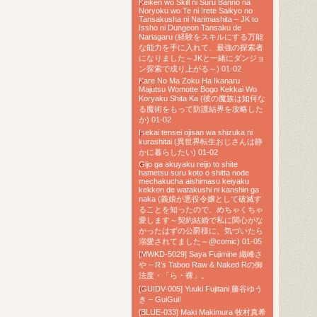
Keiken wo Skill ni Suru Banno na
Noryoku wo Te ni Irete Saikyo no
Tansakusha ni Narimashita – JK to
Issho ni Dungeon Tansaku de
Nariagaru (経験をスキルにする万能
な能力を手に入れて、最強の探索者
になりました～JKと一緒にダンジョ
ン探索で成り上がる～) 01-02
Kare No Ma Zoku Ha Ikanaru
Majutsu Womotte Bogo Kekkai Wo
Koryaku Shita Ka (彼の魔族は如何な
る魔術をもって防護結界を攻略した
か) 01-02
Isekai tensei ojisan wa shizuka ni
kurashitai (異世界転生おじさんは静
かに暮らしたい) 01-02
Gijo ga akuyaku reijo to shite
hametsu suru koto o shitta node
mechakucha aishimasu keiyaku
kekkon de watakushi ni kanshin ga
naka (義娘が悪役令嬢として破滅す
ることを知ったので、めちゃくちゃ
愛します～契約結婚で私に関心がな
かったはずの公爵様に、気づいたら
溺愛されてました～@comic) 01-05
[MWKD-5029] Saya Fujimine 織峰さ
や – R’s Taboo Raw & Naked Rの御
法度・「ら・裸」。
[GUIDV-005] Yuuki Fujitani 藤谷ゆう
き – GuiGui!
[BLUE-033] Maki Makimura 牧村真希