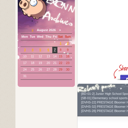
«
August 2026 »
Mon
Tue
Wed
Thu
Fri
Sat
Sun
1
2
3
4
5
6
7
8
9
10
11
12
13
14
15
16
17
18
19
20
21
22
23
24
25
26
27
28
29
30
31
[BD-01-2] Junior High School S
[SB-01] Elementary school spo
[DVHS-22] PRESTAGE Bloomer 
[DVHS-32] PRESTAGE Bloomer 
[DVHS-28] PRESTAGE Bloomer 