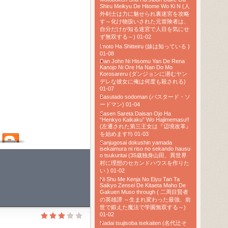
Shiru Meikyu De Hitome Wo Ki N (人
外剣士は力に魅せられ裏迷宮を攻略
す～化け物扱いされた元冒険者は、
自分だけが知る迷宮で人目を気にせ
ず無双する～) 01-02
Imoto Ha Shitteiru (妹は知っている )
01-08
Dan John Ni Hisomu Yan De Rena
Kanojo Ni Ore Ha Nan Do Mo
Korosareru (ダンジョンに潜むヤン
デレな彼女に俺は何度も殺される)
01-07
Basutado sodoman (バスタード・ソ
ードマン) 01-04
Sasen Sareta Daisan Ojo Ha
“Henkyo Kaikaku” Wo Hajimemasu!!
(左遷された第三王女は『辺境改革』
を始めます!!) 01-03
Sanjugosai dokushin yamada
isekaimura ni riso no sekando hausu
o tsukuritai (35歳独身山田、異世界
村に理想のセカンドハウスを作りた
い ) 01-02
Ni Shu Me Kenja No Eiyu Tan Ta
Saikyo Zensei De Kitaeta Maho De
Gakuen Muso through ( 二周目賢者
の英雄譚 ～生まれ変わった最強、前
世で鍛えた魔法で学園無双する～)
01-02
Nadai tsujisoba isekaiten (名代辻そ