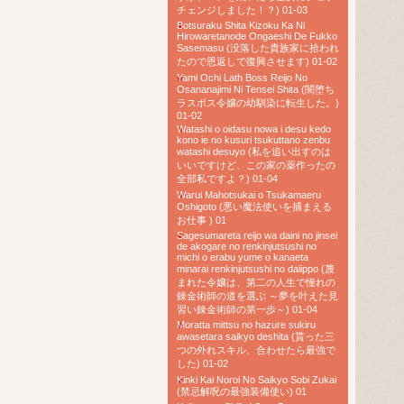
チェンジしました！？) 01-03
Botsuraku Shita Kizoku Ka Ni
Hirowaretanode Ongaeshi De Fukko
Sasemasu (没落した貴族家に拾われ
たので恩返しで復興させます) 01-02
Yami Ochi Lath Boss Reijo No
Osananajimi Ni Tensei Shita (闇堕ち
ラスボス令嬢の幼馴染に転生した。)
01-02
Watashi o oidasu nowa i desu kedo
kono ie no kusuri tsukuttano zenbu
watashi desuyo (私を追い出すのは
いいですけど、この家の薬作ったの
全部私ですよ？) 01-04
Warui Mahotsukai o Tsukamaeru
Oshigoto (悪い魔法使いを捕まえる
お仕事 ) 01
Sagesumareta reijo wa daini no jinsei
de akogare no renkinjutsushi no
michi o erabu yume o kanaeta
minarai renkinjutsushi no daiippo (蔑
まれた令嬢は、第二の人生で憧れの
錬金術師の道を選ぶ ～夢を叶えた見
習い錬金術師の第一歩～) 01-04
Moratta mittsu no hazure sukiru
awasetara saikyo deshita (貰った三
つの外れスキル、合わせたら最強で
した) 01-02
Kinki Kai Noroi No Saikyo Sobi Zukai
(禁忌解呪の最強装備使い) 01