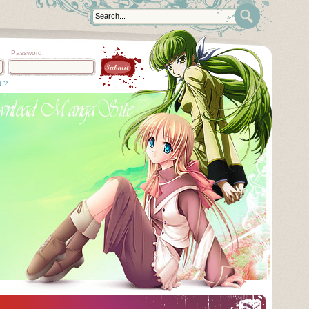
Password:
d ?