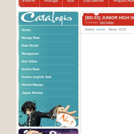
Home
Manga
Idol
Disclaimer
Report Ab
Catalogis
[BD-03] JUNIOR HIGH
Catalogis:
Idol Video
Author:
excnn
Views: 3133
Home
Manga Raw
Raw Novel
Mangazine
Idol Video
Anime Raw
Anime english Sub
Hentai Manga
Japan Movies