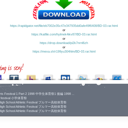
https://rapidgator.net/file/eb7002e35c47e347935dd0afe49f6408/BD-03.rar.html
or
https://katfile.com/hylmek4ikv87/BD-03.rar.html
or
https://drop.download/pi2k7nrnl6zh
or
https://mexa.sh/r199yu304hlm/BD-03.rar.html
ports Festival 1 Part 2 1998 中学生体育祭1 後編 1998 ...
rts festival 小学体育祭
High School Athletic Festival ブルマー高校体育祭
High School Athletic Festival ブルマー高校体育祭
High School Athletic Festival ブルマー高校体育祭