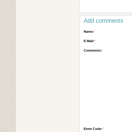
Add comments
Name:
*
E-Mail:
*
Comments:
Enter Code:
*