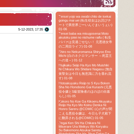
Tensei yojo wa owabi chito de isekai
goingu mai uei (転生幼女はお詫びチ
ートで異世界ごーいんぐまいうぇい)
01-06
5-12-2023, 17:35
Tensei baba wa misugosenai Moto
akutoku jotei no nishume raifu ( 転生
ババァは見過ごせない！ 元悪徳女帝
の二周目ライフ) 01-08
Shiro no Nekuromansa Shiryoo Eno
Michi (白のネクロマンサー ～死霊王
への道～) 01-12
Mujikaku Seijo Ha Kyo Mo Muishiki
Ni Chikara Wo Shidare Nagasu (無自
覚聖女は今日も無意識に力を垂れ流
す) 01-08
Motoakuyaku Reijo to S Kyu Boken
Sha No Honobono Gai Kurashi (元悪
役令嬢とS級冒険者のほのぼの街暮
らし) 01-05
Kokoro No Koe Ga Kikoeru Akuyaku
Reijo Ha Kyo Mo Koinu Denka Ni
Honro Sareru @COMIC (心の声が聞
こえる悪役令嬢は、今日も子犬殿下
に翻弄される@COMIC) 01-05
Jingai Ken Shi Ha Chikara Ni
Miserare Ura Meikyu Wo Koryaku
Su Bakemono Atsukai Sareta
Motoboken Sha Ha Jibun Dake Ga