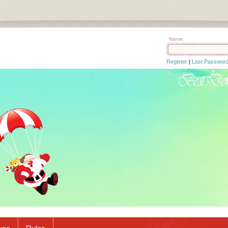
Name:
Register
|
Lost Passwor