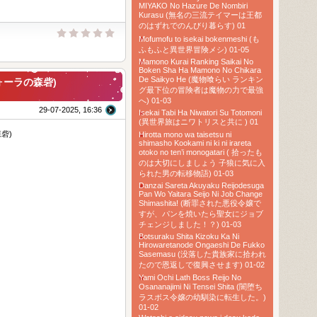
MIYAKO No Hazure De Nombiri
Kurasu (無名の三流テイマーは王都
のはずれでのんびり暮らす) 01
Mofumofu to isekai bokenmeshi (も
ふもふと異世界冒険メシ) 01-05
Mamono Kurai Ranking Saikai No
Boken Sha Ha Mamono No Chikara
De Saikyo He (魔物喰らい ランキン
フォーラの森砦)
グ最下位の冒険者は魔物の力で最強
へ) 01-03
29-07-2025, 16:36
Isekai Tabi Ha Niwatori Su Totomoni
(異世界旅はニワトリスと共に ) 01
森砦)
Hirotta mono wa taisetsu ni
shimasho Kookami ni ki ni irareta
otoko no ten’i monogatari ( 拾ったも
のは大切にしましょう 子狼に気に入
られた男の転移物語) 01-03
Danzai Sareta Akuyaku Reijodesuga
Pan Wo Yaitara Seijo Ni Job Change
Shimashita! (断罪された悪役令嬢で
すが、パンを焼いたら聖女にジョブ
チェンジしました！？) 01-03
Botsuraku Shita Kizoku Ka Ni
Hirowaretanode Ongaeshi De Fukko
Sasemasu (没落した貴族家に拾われ
たので恩返しで復興させます) 01-02
Yami Ochi Lath Boss Reijo No
Osananajimi Ni Tensei Shita (闇堕ち
ラスボス令嬢の幼馴染に転生した。)
01-02