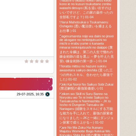
Watashi o oidasu nowa i desu kedo
kono ie no kusuri tsukuttano zenbu
watashi desuyo (私を追い出すのは
いいですけど、この家の薬作ったの
全部私ですよ？) 01-04
Warui Mahotsukai o Tsukamaeru
Oshigoto (悪い魔法使いを捕まえる
お仕事 ) 01
Sagesumareta reijo wa daini no jinsei
de akogare no renkinjutsushi no
michi o erabu yume o kanaeta
minarai renkinjutsushi no daiippo (蔑
まれた令嬢は、第二の人生で憧れの
錬金術師の道を選ぶ ～夢を叶えた見
習い錬金術師の第一歩～) 01-04
Moratta mittsu no hazure sukiru
awasetara saikyo deshita (貰った三
つの外れスキル、合わせたら最強で
した) 01-02
Kinki Kai Noroi No Saikyo Sobi Zukai
(禁忌解呪の最強装備使い) 01
Keiken wo Skill ni Suru Banno na
29-07-2025, 16:35
Noryoku wo Te ni Irete Saikyo no
Tansakusha ni Narimashita – JK to
Issho ni Dungeon Tansaku de
Nariagaru (経験をスキルにする万能
な能力を手に入れて、最強の探索者
になりました～JKと一緒にダンジョ
ン探索で成り上がる～) 01-02
Kare No Ma Zoku Ha Ikanaru
Majutsu Womotte Bogo Kekkai Wo
Koryaku Shita Ka (彼の魔族は如何な