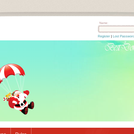
Name:
Register
|
Lost Passwor