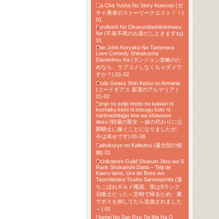
Ga Cha Yusha No Story Kuesuto (ガ
チャ勇者のストーリークエスト！！)
01
Furofushi No Okusuridashitokimasu
Ne (不老不死のお薬だしときますね)
01
Dan John Koryaku No Tamenara
Love Comedy Shinakucha
Damedesu Ka (ダンジョン攻略のた
めなら、ラブコメしなくちゃダメで
すか？) 01-02
Code Geass Shin Ketsu no Armaria
(コードギアス 新潔のアルマリア )
01-02
Senjo no seijo Imoto no kawari ni
koshaku kishi ni totsugu koto ni
narimashitaga ima wa shiawase
desu (戦場の聖女 ～妹の代わりに公
爵騎士に嫁ぐことになりましたが、
今は幸せです) 01-08
Saihokuryo no Kaibutsu (最北領の怪
物) 01
Ochikobore Guild Shokuin Jitsu wa S
Rank Shokanshi Datta – Teiji de
Kaeru tame, Ura de Boss wo
Taoshitetara Tsuiho Saremashita (落
ちこぼれギルド職員、実はSランク
召喚士だった～定時で帰るため、裏
でボスを倒してたら追放されました
～) 01
Mumei No San Ryu Tei Ma Ha O