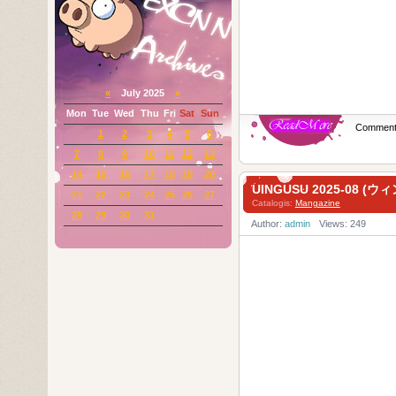
«
July 2025
»
Mon
Tue
Wed
Thu
Fri
Sat
Sun
Commen
1
2
3
4
5
6
7
8
9
10
11
12
13
14
15
16
17
18
19
20
UINGUSU 2025-08 (ウ
21
22
23
24
25
26
27
Catalogis:
Mangazine
28
29
30
31
Author:
admin
Views: 249