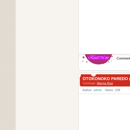
Commen
OTOKONOKO PARED
Catalogis:
Manga Raw
Author:
admin
Views: 238