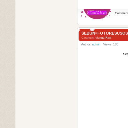
Commen
SEBUN=FOTORESUS
Catalogis:
Manga Raw
Author:
admin
Views: 183
Se