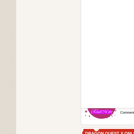
Commen
DRAGON QUEST X ON