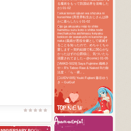
る魔術をもって防護結界を攻略した
か) 01-02
Isekai tensei ojisan wa shizuka ni
kurashitai (異世界転生おじさんは静
かに暮らしたい) 01-02
Gijo ga akuyaku reijo to shite
hametsu suru koto o shitta node
mechakucha aishimasu keiyaku
kekkon de watakushi ni kanshin ga
naka (義娘が悪役令嬢として破滅す
ることを知ったので、めちゃくちゃ
愛します～契約結婚で私に関心がな
かったはずの公爵様に、気づいたら
溺愛されてました～@comic) 01-05
[MWKD-5029] Saya Fujimine 織峰さ
や – R’s Taboo Raw & Naked Rの御
法度・「ら・裸」。
[GUIDV-005] Yuuki Fujitani 藤谷ゆう
き – GuiGui!
TOP RAW
Hello every
NNIVERSARY BOOK)