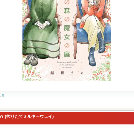
t:
0
Y WAY (搾りたてミルキーウェイ)