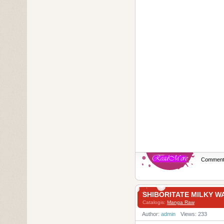
Commen
SHIBORITATE MILK
Catalogis:
Manga Raw
Author:
admin
Views: 233