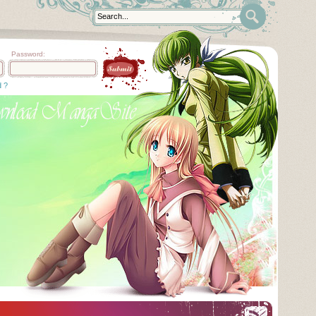
Password:
d ?