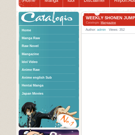
Home
Manga
Idol
Disclaimer
Report Ab
Catalogis
WEEKLY SHONEN JUM
Catalogis:
Mangazine
Author:
admin
Views: 352
Home
Manga Raw
Raw Novel
Mangazine
Idol Video
Anime Raw
Anime english Sub
Hentai Manga
Japan Movies