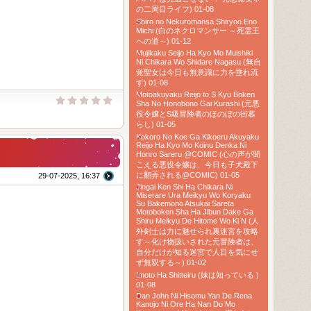
の二周目ライフ) 01-08
Shiro no Nekuromansa Shiryoo Eno
Michi (白のネクロマンサー ～死霊王
への道～) 01-12
Mujikaku Seijo Ha Kyo Mo Muishiki
Ni Chikara Wo Shidare Nagasu (無自
覚聖女は今日も無意識に力を垂れ流
す) 01-08
Motoakuyaku Reijo to S Kyu Boken
Sha No Honobono Gai Kurashi (元悪
役令嬢とS級冒険者のほのぼの街暮
らし) 01-05
Kokoro No Koe Ga Kikoeru Akuyaku
Reijo Ha Kyo Mo Koinu Denka Ni
Honro Sareru @COMIC (心の声が聞
こえる悪役令嬢は、今日も子犬殿下
に翻弄される@COMIC) 01-05
29-07-2025, 16:37
Jingai Ken Shi Ha Chikara Ni
Miserare Ura Meikyu Wo Koryaku
Su Bakemono Atsukai Sareta
Motoboken Sha Ha Jibun Dake Ga
Shiru Meikyu De Hitome Wo Ki N (人
外剣士は力に魅せられ裏迷宮を攻略
す～化け物扱いされた元冒険者は、
自分だけが知る迷宮で人目を気にせ
ず無双する～) 01-02
Imoto Ha Shitteiru (妹は知っている )
01-08
Dan John Ni Hisomu Yan De Rena
Kanojo Ni Ore Ha Nan Do Mo