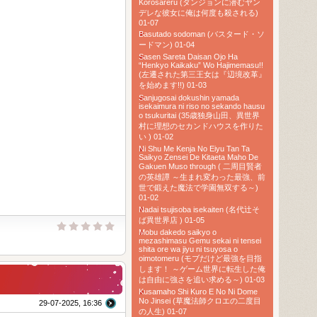
Korosareru (ダンジョンに潜むヤン
デレな彼女に俺は何度も殺される)
01-07
Basutado sodoman (バスタード・ソ
ードマン) 01-04
Sasen Sareta Daisan Ojo Ha
“Henkyo Kaikaku” Wo Hajimemasu!!
(左遷された第三王女は『辺境改革』
を始めます!!) 01-03
Sanjugosai dokushin yamada
isekaimura ni riso no sekando hausu
o tsukuritai (35歳独身山田、異世界
村に理想のセカンドハウスを作りた
い ) 01-02
Ni Shu Me Kenja No Eiyu Tan Ta
Saikyo Zensei De Kitaeta Maho De
Gakuen Muso through ( 二周目賢者
の英雄譚 ～生まれ変わった最強、前
世で鍛えた魔法で学園無双する～)
01-02
Nadai tsujisoba isekaiten (名代辻そ
ば異世界店 ) 01-05
Mobu dakedo saikyo o
mezashimasu Gemu sekai ni tensei
shita ore wa jiyu ni tsuyosa o
oimotomeru (モブだけど最強を目指
します！ ～ゲーム世界に転生した俺
は自由に強さを追い求める～) 01-03
Kusamaho Shi Kuro E No Ni Dome
No Jinsei (草魔法師クロエの二度目
29-07-2025, 16:36
の人生) 01-07