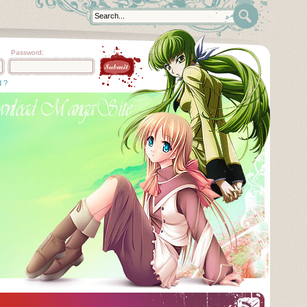
Password:
d ?