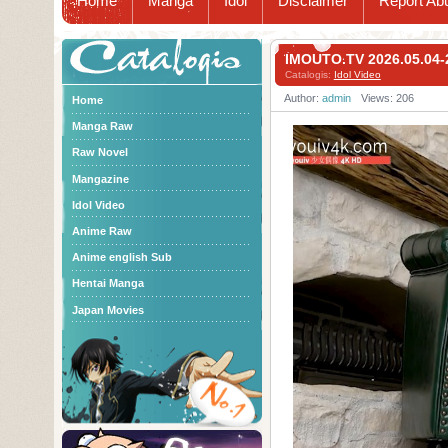
Home
Manga
Idol
Disclaimer
Report Ab
Catalogis
IMOUTO.TV 2026.05.0
Catalogis:
Idol Video
Author:
admin
Views: 206
Home
Manga Raw
Raw Novel
Mangazine
Idol Video
Anime Raw
Anime english Sub
Hentai Manga
Japan Movies