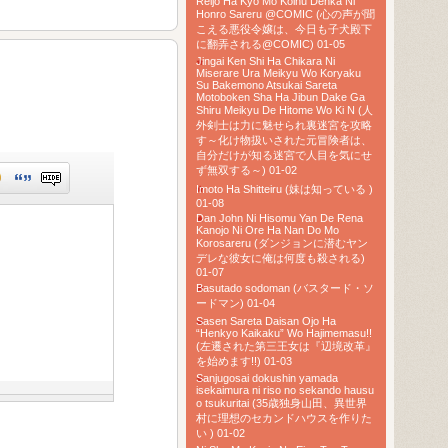
Reijo Ha Kyo Mo Koinu Denka Ni
Honro Sareru @COMIC (心の声が聞
こえる悪役令嬢は、今日も子犬殿下
に翻弄される@COMIC) 01-05
Jingai Ken Shi Ha Chikara Ni
Miserare Ura Meikyu Wo Koryaku
Su Bakemono Atsukai Sareta
Motoboken Sha Ha Jibun Dake Ga
Shiru Meikyu De Hitome Wo Ki N (人
外剣士は力に魅せられ裏迷宮を攻略
す～化け物扱いされた元冒険者は、
自分だけが知る迷宮で人目を気にせ
ず無双する～) 01-02
Imoto Ha Shitteiru (妹は知っている )
01-08
Dan John Ni Hisomu Yan De Rena
Kanojo Ni Ore Ha Nan Do Mo
Korosareru (ダンジョンに潜むヤン
デレな彼女に俺は何度も殺される)
01-07
Basutado sodoman (バスタード・ソ
ードマン) 01-04
Sasen Sareta Daisan Ojo Ha
“Henkyo Kaikaku” Wo Hajimemasu!!
(左遷された第三王女は『辺境改革』
を始めます!!) 01-03
Sanjugosai dokushin yamada
isekaimura ni riso no sekando hausu
o tsukuritai (35歳独身山田、異世界
村に理想のセカンドハウスを作りた
い ) 01-02