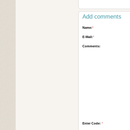
Add comments
Name:
*
E-Mail:
*
Comments:
Enter Code:
*