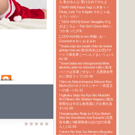
ち 私がみんな 受け止めてやんよ
[FWAY-099] Nana Yagi 八木奈々 –
Okay, Lets Try It Again それじゃあ、
もういっかい
[TSDS-42914] Koron Yanagiba やな
ぎばころん – The Girl I Once Met い
つか会った少女
[LCDV-41438] Io Iori 伊織いお –
Covered in Io いおまみれ
Tensei yojo wa owabi chito de isekai
goingu mai uei (転生幼女はお詫びチ
ートで異世界ごーいんぐまいうぇい)
01-06
Tensei baba wa misugosenai Moto
akutoku jotei no nishume raifu ( 転生
ババァは見過ごせない！ 元悪徳女帝
の二周目ライフ) 01-08
Shiro no Nekuromansa Shiryoo Eno
Michi (白のネクロマンサー ～死霊王
への道～) 01-12
Mujikaku Seijo Ha Kyo Mo Muishiki
Ni Chikara Wo Shidare Nagasu (無自
覚聖女は今日も無意識に力を垂れ流
す) 01-08
Motoakuyaku Reijo to S Kyu Boken
Sha No Honobono Gai Kurashi (元悪
役令嬢とS級冒険者のほのぼの街暮
らし) 01-05
Kokoro No Koe Ga Kikoeru Akuyaku