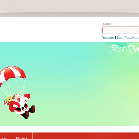
Name:
Register
|
Lost Passwor