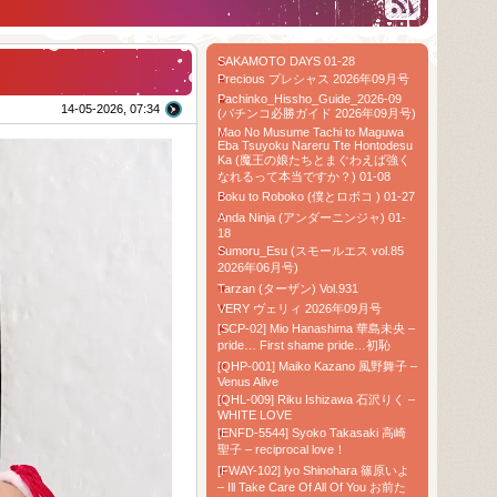
SAKAMOTO DAYS 01-28
Precious プレシャス 2026年09月号
Pachinko_Hissho_Guide_2026-09
14-05-2026, 07:34
(パチンコ必勝ガイド 2026年09月号)
Mao No Musume Tachi to Maguwa
Eba Tsuyoku Nareru Tte Hontodesu
Ka (魔王の娘たちとまぐわえば強く
なれるって本当ですか？) 01-08
Boku to Roboko (僕とロボコ ) 01-27
Anda Ninja (アンダーニンジャ) 01-
18
Sumoru_Esu (スモールエス vol.85
2026年06月号)
Tarzan (ターザン) Vol.931
VERY ヴェリィ 2026年09月号
[SCP-02] Mio Hanashima 華島未央 –
pride… First shame pride…初恥
[QHP-001] Maiko Kazano 風野舞子 –
Venus Alive
[QHL-009] Riku Ishizawa 石沢りく –
WHITE LOVE
[ENFD-5544] Syoko Takasaki 高崎
聖子 – reciprocal love！
[FWAY-102] lyo Shinohara 篠原いよ
– Ill Take Care Of All Of You お前た