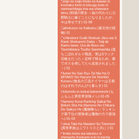
Senjo no seijo Imoto no kawari ni
koshaku kishi ni totsugu koto ni
narimashitaga ima wa shiawase
desu (戦場の聖女 ～妹の代わりに公
爵騎士に嫁ぐことになりましたが、
今は幸せです) 01-08
Saihokuryo no Kaibutsu (最北領の怪
物) 01
Ochikobore Guild Shokuin Jitsu wa S
Rank Shokanshi Datta – Teiji de
Kaeru tame, Ura de Boss wo
Taoshitetara Tsuiho Saremashita (落
ちこぼれギルド職員、実はSランク
召喚士だった～定時で帰るため、裏
でボスを倒してたら追放されました
～) 01
Mumei No San Ryu Tei Ma Ha O
MIYAKO No Hazure De Nombiri
Kurasu (無名の三流テイマーは王都
のはずれでのんびり暮らす) 01
Mofumofu to isekai bokenmeshi (も
ふもふと異世界冒険メシ) 01-05
Mamono Kurai Ranking Saikai No
Boken Sha Ha Mamono No Chikara
De Saikyo He (魔物喰らい ランキン
グ最下位の冒険者は魔物の力で最強
へ) 01-03
Isekai Tabi Ha Niwatori Su Totomoni
(異世界旅はニワトリスと共に ) 01
Hirotta mono wa taisetsu ni
shimasho Kookami ni ki ni irareta