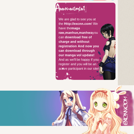
Hello every
We are glad to see you at
the
Http://excnn.com
! We
have the
maga
raw,manhue,manhwa
you
can
download free of
charge and without
registration
And now you
can download through
our manga vol update!
And as we'll be happy if you
register and you will be an
active participant in our site!