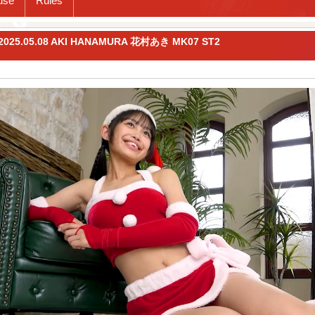
use
Rules
4-2025.05.08 AKI HANAMURA 花村あき MK07 ST2