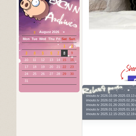
«
August 2026 »
Mon
Tue
Wed
Thu
Fri
Sat
Sun
1
2
3
4
5
6
7
8
9
10
11
12
13
14
15
16
17
18
19
20
21
22
23
24
25
26
27
28
29
30
31
imouto.tv 2026.03.09-2025.03.
imouto.tv 2026.02.16-2025.02
imouto.tv 2026.01.26-2025.01.
imouto.tv 2026.01.12-2025.01
imouto.tv 2025.12.15-2025.12