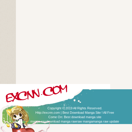
Copyright © 2019 All Rights Reserved.
Http://excnn.com | Best Download Manga Site ! All Free
Come On:
Best download manga site
manga raw
download manga raw
raw manga
manga raw update