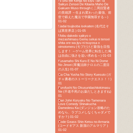
Ni Shu Me Kenja No Eiyu Tan Ta
Saikyo Zensei De Kitaeta Maho De
Gakuen Muso through ( 二周目賢者
の英雄譚 ～生まれ変わった最強、前
世で鍛えた魔法で学園無双する～)
01-02
Nadai tsujisoba isekaiten (名代辻そ
ば異世界店 ) 01-05
Mobu dakedo saikyo o
mezashimasu Gemu sekai ni tensei
shita ore wa jiyu ni tsuyosa o
oimotomeru (モブだけど最強を目指
します！ ～ゲーム世界に転生した俺
は自由に強さを追い求める～) 01-03
Kusamaho Shi Kuro E No Ni Dome
No Jinsei (草魔法師クロエの二度目
の人生) 01-07
Ga Cha Yusha No Story Kuesuto (ガ
チャ勇者のストーリークエスト！！)
01
Furofushi No Okusuridashitokimasu
Ne (不老不死のお薬だしときますね)
01
Dan John Koryaku No Tamenara
Love Comedy Shinakucha
Damedesu Ka (ダンジョン攻略のた
めなら、ラブコメしなくちゃダメで
すか？) 01-02
Code Geass Shin Ketsu no Armaria
(コードギアス 新潔のアルマリア )
01-02