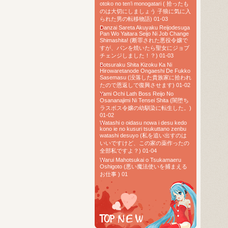
otoko no ten’i monogatari ( 拾ったも
のは大切にしましょう 子狼に気に入
られた男の転移物語) 01-03
Danzai Sareta Akuyaku Reijodesuga
Pan Wo Yaitara Seijo Ni Job Change
Shimashita! (断罪された悪役令嬢で
すが、パンを焼いたら聖女にジョブ
チェンジしました！？) 01-03
Botsuraku Shita Kizoku Ka Ni
Hirowaretanode Ongaeshi De Fukko
Sasemasu (没落した貴族家に拾われ
たので恩返しで復興させます) 01-02
Yami Ochi Lath Boss Reijo No
Osananajimi Ni Tensei Shita (闇堕ち
ラスボス令嬢の幼馴染に転生した。)
01-02
Watashi o oidasu nowa i desu kedo
kono ie no kusuri tsukuttano zenbu
watashi desuyo (私を追い出すのは
いいですけど、この家の薬作ったの
全部私ですよ？) 01-04
Warui Mahotsukai o Tsukamaeru
Oshigoto (悪い魔法使いを捕まえる
お仕事 ) 01
TOP RAW