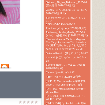
Gekkan_Shi_No_Bakudan_2026-09
(紙の爆弾 2026年09月号)
Weekly_SPA_2026-08-19 (週刊SPA!
2026年08月19号)
Someone Hertz (さむわんへるつ )
01-04
SAKAMOTO DAYS 01-28
Precious プレシャス 2026年09月号
Pachinko_Hissho_Guide_2026-09
(パチンコ必勝ガイド 2026年09月号)
Mao No Musume Tachi to Maguwa
Eba Tsuyoku Nareru Tte Hontodesu
Ka (魔王の娘たちとまぐわえば強く
なれるって本当ですか？) 01-08
Boku to Roboko (僕とロボコ ) 01-27
Anda Ninja (アンダーニンジャ) 01-
18
Sumoru_Esu (スモールエス vol.85
2026年06月号)
Tarzan (ターザン) Vol.931
VERY ヴェリィ 2026年09月号
[SCP-02] Mio Hanashima 華島未央 –
pride… First shame pride…初恥
[QHP-001] Maiko Kazano 風野舞子 –
Venus Alive
[QHL-009] Riku Ishizawa 石沢りく –
WHITE LOVE
[ENFD-5544] Syoko Takasaki 高崎