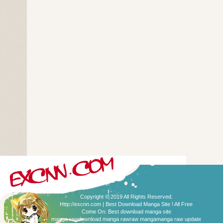
Copyright © 2019 All Rights Reserved.
Http://excnn.com | Best Download Manga Site ! All Free
Come On:
Best download manga site
manga raw
download manga raw
raw manga
manga raw update