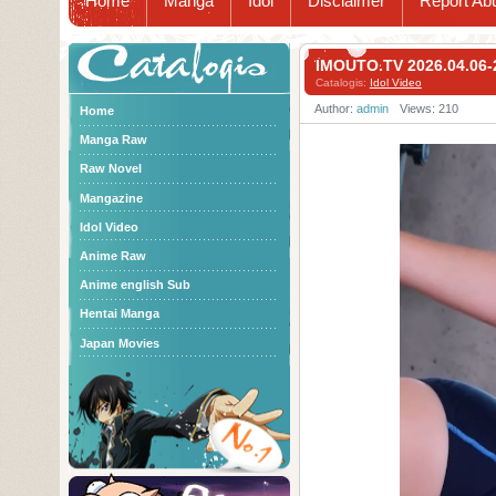
Home
Manga
Idol
Disclaimer
Report Ab
Catalogis
IMOUTO.TV 2026.04.06
Catalogis:
Idol Video
Author:
admin
Views: 210
Home
Manga Raw
Raw Novel
Mangazine
Idol Video
Anime Raw
Anime english Sub
Hentai Manga
Japan Movies