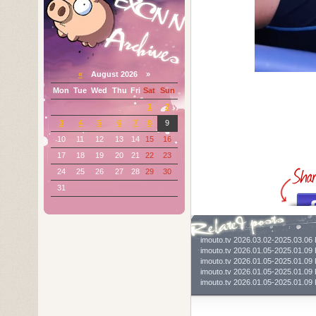
«
August 2026 »
Mon
Tue
Wed
Thu
Fri
Sat
Sun
1
2
3
4
5
6
7
8
9
10
11
12
13
14
15
16
17
18
19
20
21
22
23
24
25
26
27
28
29
30
31
imouto.tv 2026.03.02-2025.03.
imouto.tv 2026.01.05-2025.01.
imouto.tv 2026.01.05-2025.01.
imouto.tv 2026.01.05-2025.01.
imouto.tv 2026.01.05-2025.01.