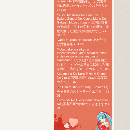
o tsukuritai (35歳独身山田、異世界
村に理想のセカンドハウスを作りた
い ) 01-02
Ni Shu Me Kenja No Eiyu Tan Ta
Saikyo Zensei De Kitaeta Maho De
Gakuen Muso through ( 二周目賢者
の英雄譚 ～生まれ変わった最強、前
世で鍛えた魔法で学園無双する～)
01-02
Nadai tsujisoba isekaiten (名代辻そ
ば異世界店 ) 01-05
Mobu dakedo saikyo o
mezashimasu Gemu sekai ni tensei
shita ore wa jiyu ni tsuyosa o
oimotomeru (モブだけど最強を目指
します！ ～ゲーム世界に転生した俺
は自由に強さを追い求める～) 01-03
Kusamaho Shi Kuro E No Ni Dome
No Jinsei (草魔法師クロエの二度目
の人生) 01-07
Ga Cha Yusha No Story Kuesuto (ガ
チャ勇者のストーリークエスト！！)
01
Furofushi No Okusuridashitokimasu
Ne (不老不死のお薬だしときますね)
01
TOP RAW