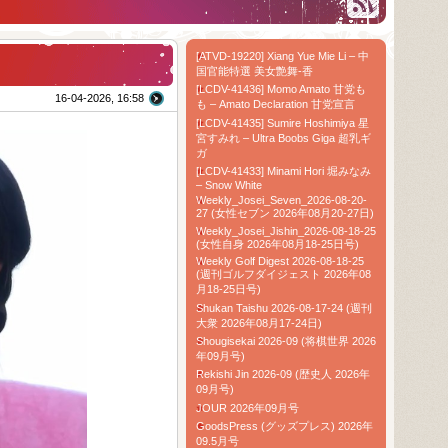
[ATVD-19220] Xiang Yue Mie Li – 中
国官能特選 美女艶舞-香
[LCDV-41436] Momo Amato 甘党も
16-04-2026, 16:58
も – Amato Declaration 甘党宣言
[LCDV-41435] Sumire Hoshimiya 星
宮すみれ – Ultra Boobs Giga 超乳ギ
ガ
[LCDV-41433] Minami Hori 堀みなみ
– Snow White
Weekly_Josei_Seven_2026-08-20-
27 (女性セブン 2026年08月20-27日)
Weekly_Josei_Jishin_2026-08-18-25
(女性自身 2026年08月18-25日号)
Weekly Golf Digest 2026-08-18-25
(週刊ゴルフダイジェスト 2026年08
月18-25日号)
Shukan Taishu 2026-08-17-24 (週刊
大衆 2026年08月17-24日)
Shougisekai 2026-09 (将棋世界 2026
年09月号)
Rekishi Jin 2026-09 (歴史人 2026年
09月号)
JOUR 2026年09月号
GoodsPress (グッズプレス) 2026年
09.5月号