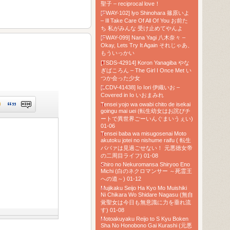
聖子 – reciprocal love！
[FWAY-102] lyo Shinohara 篠原いよ
– Ill Take Care Of All Of You お前た
ち 私がみんな 受け止めてやんよ
[FWAY-099] Nana Yagi 八木奈々 –
Okay, Lets Try It Again それじゃあ、
もういっかい
[TSDS-42914] Koron Yanagiba やな
ぎばころん – The Girl I Once Met い
つか会った少女
[LCDV-41438] Io Iori 伊織いお –
Covered in Io いおまみれ
Tensei yojo wa owabi chito de isekai
goingu mai uei (転生幼女はお詫びチ
ートで異世界ごーいんぐまいうぇい)
01-06
Tensei baba wa misugosenai Moto
akutoku jotei no nishume raifu ( 転生
ババァは見過ごせない！ 元悪徳女帝
の二周目ライフ) 01-08
Shiro no Nekuromansa Shiryoo Eno
Michi (白のネクロマンサー ～死霊王
への道～) 01-12
Mujikaku Seijo Ha Kyo Mo Muishiki
Ni Chikara Wo Shidare Nagasu (無自
覚聖女は今日も無意識に力を垂れ流
す) 01-08
Motoakuyaku Reijo to S Kyu Boken
Sha No Honobono Gai Kurashi (元悪