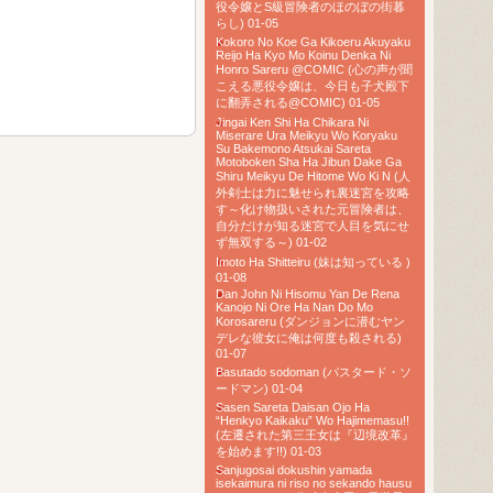
役令嬢とS級冒険者のほのぼの街暮
らし) 01-05
Kokoro No Koe Ga Kikoeru Akuyaku
Reijo Ha Kyo Mo Koinu Denka Ni
Honro Sareru @COMIC (心の声が聞
こえる悪役令嬢は、今日も子犬殿下
に翻弄される@COMIC) 01-05
Jingai Ken Shi Ha Chikara Ni
Miserare Ura Meikyu Wo Koryaku
Su Bakemono Atsukai Sareta
Motoboken Sha Ha Jibun Dake Ga
Shiru Meikyu De Hitome Wo Ki N (人
外剣士は力に魅せられ裏迷宮を攻略
す～化け物扱いされた元冒険者は、
自分だけが知る迷宮で人目を気にせ
ず無双する～) 01-02
Imoto Ha Shitteiru (妹は知っている )
01-08
Dan John Ni Hisomu Yan De Rena
Kanojo Ni Ore Ha Nan Do Mo
Korosareru (ダンジョンに潜むヤン
デレな彼女に俺は何度も殺される)
01-07
Basutado sodoman (バスタード・ソ
ードマン) 01-04
Sasen Sareta Daisan Ojo Ha
“Henkyo Kaikaku” Wo Hajimemasu!!
(左遷された第三王女は『辺境改革』
を始めます!!) 01-03
Sanjugosai dokushin yamada
isekaimura ni riso no sekando hausu