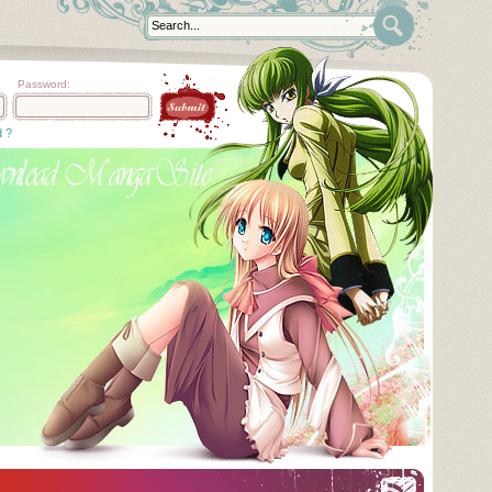
Password:
d ?