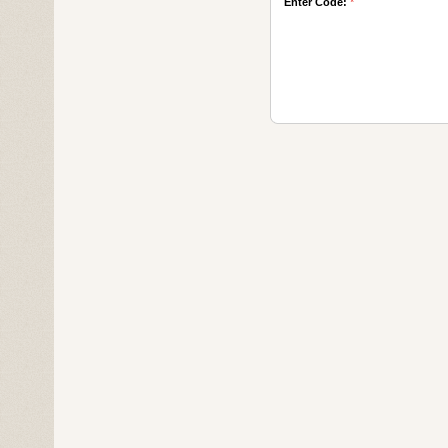
Enter Code:
*