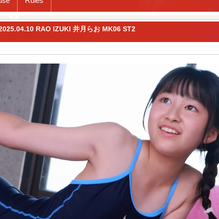
use
Rules
-2025.04.10 RAO IZUKI 井月らお MK06 ST2