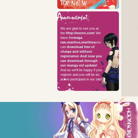
Hello every
We are glad to see you at
the
Http://excnn.com
! We
have the
maga
raw,manhue,manhwa
you
can
download free of
charge and without
registration
And now you
can download through
our manga vol update!
And as we'll be happy if you
register and you will be an
active participant in our site!